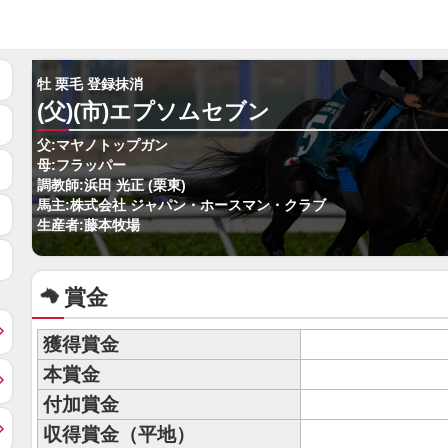
牡 栗毛 登録抹消
(父)(市)エプソムセブン
父:マヤノトップガン
母:フラッパー
調教師:浜田 光正 (栗東)
馬主:株式会社 ジャパン・ホースマン・クラブ
生産者:藤本牧場
賞金
獲得賞金
本賞金
付加賞金
収得賞金（平地）