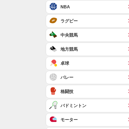
NBA
ラグビー
中央競馬
地方競馬
卓球
バレー
格闘技
バドミントン
モーター