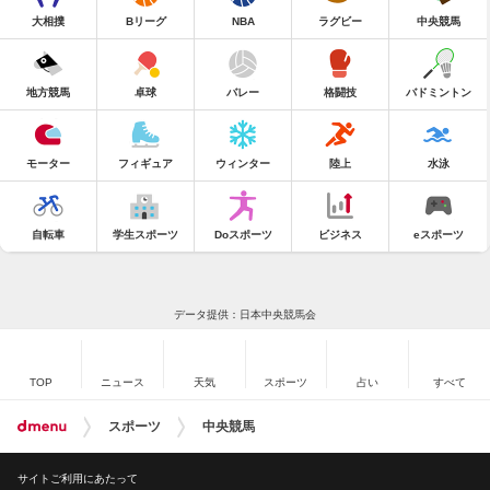
大相撲
Bリーグ
NBA
ラグビー
中央競馬
地方競馬
卓球
バレー
格闘技
バドミントン
モーター
フィギュア
ウィンター
陸上
水泳
自転車
学生スポーツ
Doスポーツ
ビジネス
eスポーツ
データ提供：日本中央競馬会
TOP
ニュース
天気
スポーツ
占い
すべて
スポーツ
中央競馬
サイトご利用にあたって