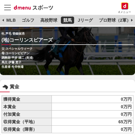
dメニュー
球
MLB
ゴルフ
高校野球
競馬
Jリーグ
プロ野球（2軍）
牝 芦毛 登録抹消
(地)コーリンスピアーズ
父:スペシャルウィーク
母:コーリンビビアン
調教師:平井 雄二 (美浦)
馬主:伊藤 恵子
生産者:今井牧場
賞金
獲得賞金
0万円
本賞金
0万円
付加賞金
0万円
収得賞金（平地）
65万円
収得賞金（障害）
0万円