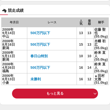
競走成績
人
着
年月日
レース
騎手
気
順
2008年
佐藤 聖
9月14日
500万円以下
13
13
也
中山
(55.0kg)
2008年
木幡 初
8月16日
500万円以下
15
13
広
新潟
(55.0kg)
2008年
鈴来 直
5月11日
春日山特別
10
10
人
新潟
(55.0kg)
2008年
鈴来 直
4月26日
500万円以下
16
14
人
福島
(55.0kg)
2006年
▲田村
8月13日
未勝利
16
12
太雅
小倉
(51.0kg)
もっと見る