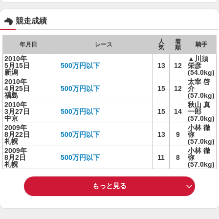
競走成績
人
着
年月日
レース
騎手
気
順
2010年
▲川須
5月15日
500万円以下
13
12
栄彦
新潟
(54.0kg)
2010年
太宰 啓
4月25日
500万円以下
15
12
介
福島
(57.0kg)
2010年
秋山 真
3月27日
500万円以下
15
14
一郎
中京
(57.0kg)
2009年
小林 徹
8月22日
500万円以下
13
9
弥
札幌
(57.0kg)
2009年
小林 徹
8月2日
500万円以下
11
8
弥
札幌
(57.0kg)
もっと見る