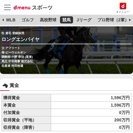
dメニュー
球
MLB
ゴルフ
高校野球
競馬
Jリーグ
プロ野球（2軍）
牡 鹿毛 登録抹消
ロングエンパイヤ
父:アフリート
母:ビーウェルオン
調教師:小野 幸治 (栗東)
馬主:中井商事 株式会社
生産者:沖田牧場
賞金
獲得賞金
1,596万円
本賞金
1,596万円
付加賞金
0万円
収得賞金（平地）
200万円
収得賞金（障害）
0万円