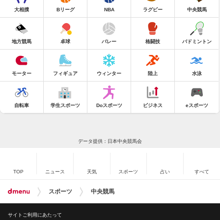
大相撲
Bリーグ
NBA
ラグビー
中央競馬
地方競馬
卓球
バレー
格闘技
バドミントン
モーター
フィギュア
ウィンター
陸上
水泳
自転車
学生スポーツ
Doスポーツ
ビジネス
eスポーツ
データ提供：日本中央競馬会
TOP
ニュース
天気
スポーツ
占い
すべて
スポーツ
中央競馬
サイトご利用にあたって