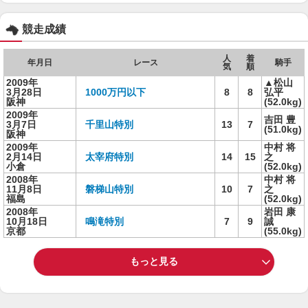
競走成績
人
着
年月日
レース
騎手
気
順
2009年
▲松山
3月28日
1000万円以下
8
8
弘平
阪神
(52.0kg)
2009年
吉田 豊
3月7日
千里山特別
13
7
(51.0kg)
阪神
2009年
中村 将
2月14日
太宰府特別
14
15
之
小倉
(52.0kg)
2008年
中村 将
11月8日
磐梯山特別
10
7
之
福島
(52.0kg)
2008年
岩田 康
10月18日
鳴滝特別
7
9
誠
京都
(55.0kg)
もっと見る