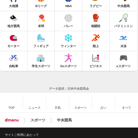
大相撲
Bリーグ
NBA
ラグビー
中央競馬
地方競馬
卓球
バレー
格闘技
バドミントン
モーター
フィギュア
ウィンター
陸上
水泳
自転車
学生スポーツ
Doスポーツ
ビジネス
eスポーツ
データ提供：日本中央競馬会
TOP
ニュース
天気
スポーツ
占い
すべて
スポーツ
中央競馬
サイトご利用にあたって