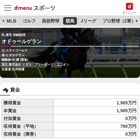
dメニュー
球
MLB
ゴルフ
高校野球
競馬
Jリーグ
プロ野球（2軍）
牝 鹿毛 登録抹消
オドゥールゲラン
父:ステイゴールド
母:ヒダカゲラン
調教師:谷 潔 (栗東)
馬主:株式会社 ヒダカ・ブリーダーズ・ユニオン
生産者:白井牧場
賞金
獲得賞金
1,985万円
本賞金
1,985万円
付加賞金
0万円
収得賞金（平地）
700万円
収得賞金（障害）
0万円