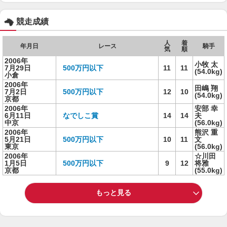
競走成績
人
着
年月日
レース
騎手
気
順
2006年
小牧 太
7月29日
500万円以下
11
11
(54.0kg)
小倉
2006年
田嶋 翔
7月2日
500万円以下
12
10
(54.0kg)
京都
2006年
安部 幸
6月11日
なでしこ賞
14
14
夫
中京
(56.0kg)
2006年
熊沢 重
5月21日
500万円以下
10
11
文
東京
(56.0kg)
2006年
☆川田
1月5日
500万円以下
9
12
将雅
京都
(55.0kg)
もっと見る