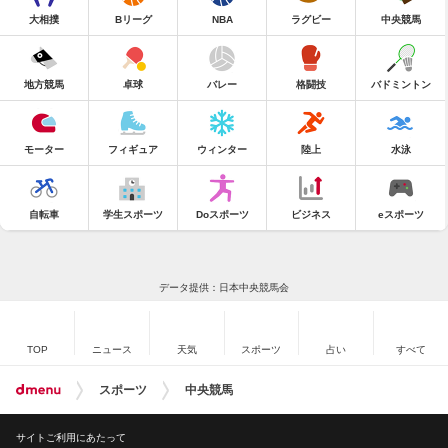
大相撲
Bリーグ
NBA
ラグビー
中央競馬
地方競馬
卓球
バレー
格闘技
バドミントン
モーター
フィギュア
ウィンター
陸上
水泳
自転車
学生スポーツ
Doスポーツ
ビジネス
eスポーツ
データ提供：日本中央競馬会
TOP
ニュース
天気
スポーツ
占い
すべて
スポーツ
中央競馬
サイトご利用にあたって