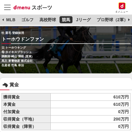
dメニュー
球
MLB
ゴルフ
高校野球
競馬
Jリーグ
プロ野球（2軍）
牡 栗毛 登録抹消
トーホウドンファン
父:トーホウキング
母:タイキスプラッシュ
調教師:崎山 博樹 (栗東)
馬主:東豊物産 株式会社
生産者:竹島 幸治
賞金
獲得賞金
610万円
本賞金
610万円
付加賞金
0万円
収得賞金（平地）
200万円
収得賞金（障害）
0万円