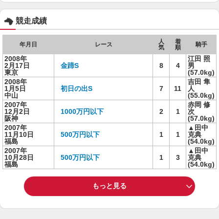
競走成績
人
着
年月日
レース
騎手
気
順
2008年
江田 照
2月17日
金蹄S
8
4
男
東京
(57.0kg)
2008年
吉田 隼
1月5日
初日の出S
7
11
人
中山
(55.0kg)
2007年
赤岡 修
12月2日
1000万円以下
2
1
次
阪神
(57.0kg)
2007年
▲田中
11月10日
500万円以下
1
1
克典
福島
(54.0kg)
2007年
▲田中
10月28日
500万円以下
1
3
克典
福島
(54.0kg)
もっと見る