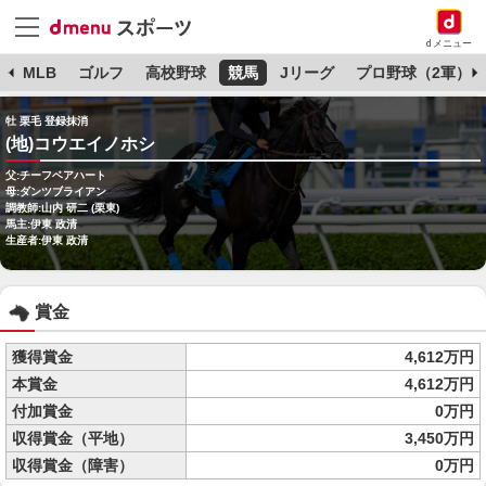
dメニュー
球
MLB
ゴルフ
高校野球
競馬
Jリーグ
プロ野球（2軍）
牡 栗毛 登録抹消
(地)コウエイノホシ
父:チーフベアハート
母:ダンツブライアン
調教師:山内 研二 (栗東)
馬主:伊東 政清
生産者:伊東 政清
賞金
獲得賞金
4,612万円
本賞金
4,612万円
付加賞金
0万円
収得賞金（平地）
3,450万円
収得賞金（障害）
0万円