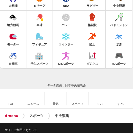
大相撲
Bリーグ
NBA
ラグビー
中央競馬
地方競馬
卓球
バレー
格闘技
バドミントン
モーター
フィギュア
ウィンター
陸上
水泳
自転車
学生スポーツ
Doスポーツ
ビジネス
eスポーツ
データ提供：日本中央競馬会
TOP
ニュース
天気
スポーツ
占い
すべて
スポーツ
中央競馬
サイトご利用にあたって