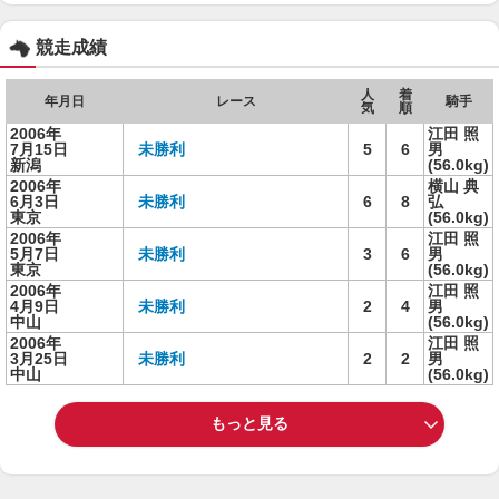
競走成績
人
着
年月日
レース
騎手
気
順
2006年
江田 照
7月15日
未勝利
5
6
男
新潟
(56.0kg)
2006年
横山 典
6月3日
未勝利
6
8
弘
東京
(56.0kg)
2006年
江田 照
5月7日
未勝利
3
6
男
東京
(56.0kg)
2006年
江田 照
4月9日
未勝利
2
4
男
中山
(56.0kg)
2006年
江田 照
3月25日
未勝利
2
2
男
中山
(56.0kg)
もっと見る