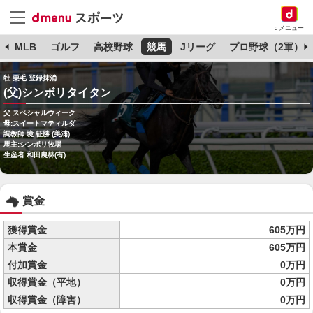
dメニュー
球
MLB
ゴルフ
高校野球
競馬
Jリーグ
プロ野球（2軍）
牡 栗毛 登録抹消
(父)シンボリタイタン
父:スペシャルウィーク
母:スイートマティルダ
調教師:境 征勝 (美浦)
馬主:シンボリ牧場
生産者:和田農林(有)
賞金
獲得賞金
605万円
本賞金
605万円
付加賞金
0万円
収得賞金（平地）
0万円
収得賞金（障害）
0万円