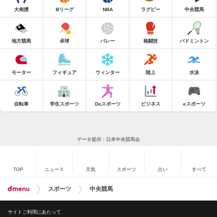
大相撲
Bリーグ
NBA
ラグビー
中央競馬
地方競馬
卓球
バレー
格闘技
バドミントン
モーター
フィギュア
ウィンター
陸上
水泳
自転車
学生スポーツ
Doスポーツ
ビジネス
eスポーツ
データ提供：日本中央競馬会
TOP
ニュース
天気
スポーツ
占い
すべて
スポーツ
中央競馬
サイトご利用にあたって