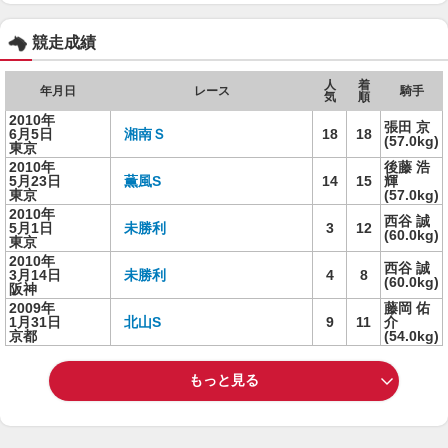
競走成績
人
着
年月日
レース
騎手
気
順
2010年
張田 京
6月5日
湘南Ｓ
18
18
(57.0kg)
東京
2010年
後藤 浩
5月23日
薫風S
14
15
輝
東京
(57.0kg)
2010年
西谷 誠
5月1日
未勝利
3
12
(60.0kg)
東京
2010年
西谷 誠
3月14日
未勝利
4
8
(60.0kg)
阪神
2009年
藤岡 佑
1月31日
北山S
9
11
介
京都
(54.0kg)
もっと見る