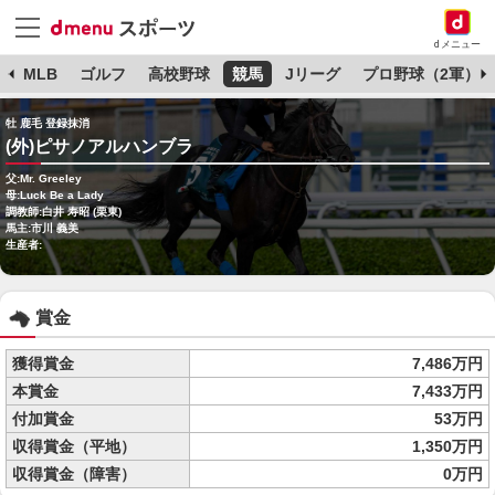
dメニュー
球
MLB
ゴルフ
高校野球
競馬
Jリーグ
プロ野球（2軍）
牡 鹿毛 登録抹消
(外)ピサノアルハンブラ
父:Mr. Greeley
母:Luck Be a Lady
調教師:白井 寿昭 (栗東)
馬主:市川 義美
生産者:
賞金
獲得賞金
7,486万円
本賞金
7,433万円
付加賞金
53万円
収得賞金（平地）
1,350万円
収得賞金（障害）
0万円