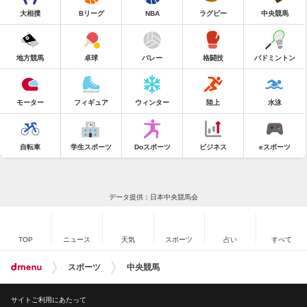
大相撲
Bリーグ
NBA
ラグビー
中央競馬
地方競馬
卓球
バレー
格闘技
バドミントン
モーター
フィギュア
ウィンター
陸上
水泳
自転車
学生スポーツ
Doスポーツ
ビジネス
eスポーツ
データ提供：日本中央競馬会
TOP
ニュース
天気
スポーツ
占い
すべて
スポーツ
中央競馬
サイトご利用にあたって