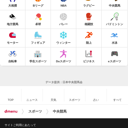
大相撲
Bリーグ
NBA
ラグビー
中央競馬
地方競馬
卓球
バレー
格闘技
バドミントン
モーター
フィギュア
ウィンター
陸上
水泳
自転車
学生スポーツ
Doスポーツ
ビジネス
eスポーツ
データ提供：日本中央競馬会
TOP
ニュース
天気
スポーツ
占い
すべて
スポーツ
中央競馬
サイトご利用にあたって