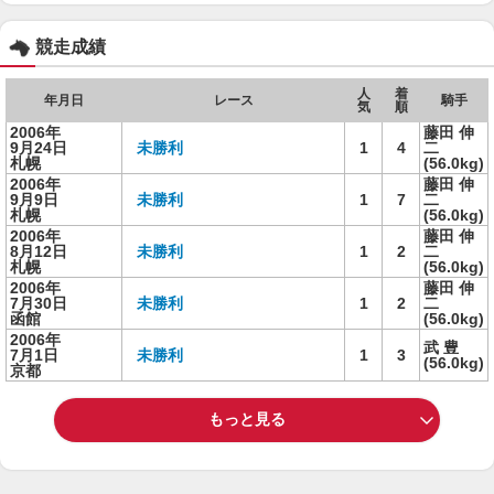
競走成績
人
着
年月日
レース
騎手
気
順
2006年
藤田 伸
9月24日
未勝利
1
4
二
札幌
(56.0kg)
2006年
藤田 伸
9月9日
未勝利
1
7
二
札幌
(56.0kg)
2006年
藤田 伸
8月12日
未勝利
1
2
二
札幌
(56.0kg)
2006年
藤田 伸
7月30日
未勝利
1
2
二
函館
(56.0kg)
2006年
武 豊
7月1日
未勝利
1
3
(56.0kg)
京都
もっと見る