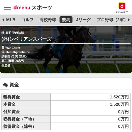
dメニュー
球
MLB
ゴルフ
高校野球
競馬
Jリーグ
プロ野球（2軍）
牡 鹿毛 登録抹消
(外)シベリアンスパーズ
父:War Chant
母:Thislillightofmine
調教師:昆 貢 (栗東)
馬主:藤田 与志男
生産者:
賞金
獲得賞金
1,520万円
本賞金
1,520万円
付加賞金
0万円
収得賞金（平地）
0万円
収得賞金（障害）
0万円