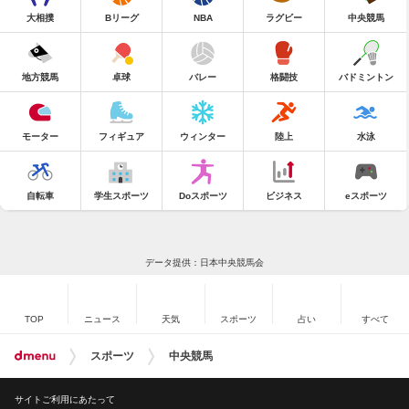
大相撲
Bリーグ
NBA
ラグビー
中央競馬
地方競馬
卓球
バレー
格闘技
バドミントン
モーター
フィギュア
ウィンター
陸上
水泳
自転車
学生スポーツ
Doスポーツ
ビジネス
eスポーツ
データ提供：日本中央競馬会
TOP
ニュース
天気
スポーツ
占い
すべて
スポーツ
中央競馬
サイトご利用にあたって