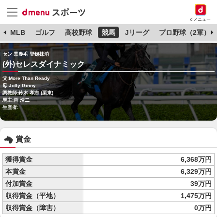
dメニュー
球
MLB
ゴルフ
高校野球
競馬
Jリーグ
プロ野球（2軍）
セン 黒鹿毛 登録抹消
(外)セレスダイナミック
父:More Than Ready
母:Jolly Ginny
調教師:鈴木 孝志 (栗東)
馬主:岡 浩二
生産者:
賞金
獲得賞金
6,368万円
本賞金
6,329万円
付加賞金
39万円
収得賞金（平地）
1,475万円
収得賞金（障害）
0万円