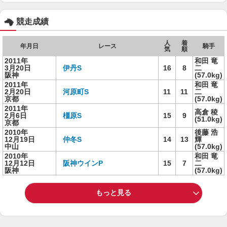
競走成績
人
着
年月日
レース
騎手
気
順
2011年
和田 竜
3月20日
伊丹S
16
8
二
阪神
(57.0kg)
2011年
和田 竜
2月20日
河原町S
11
11
二
京都
(57.0kg)
2011年
高倉 稜
2月6日
橿原S
15
9
(51.0kg)
京都
2010年
後藤 浩
12月19日
仲冬S
14
13
輝
中山
(57.0kg)
2010年
和田 竜
12月12日
阪神ウインP
15
7
二
阪神
(57.0kg)
もっと見る