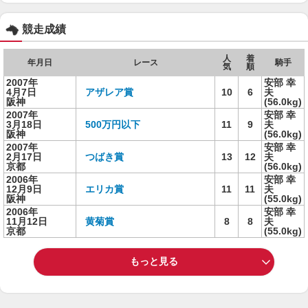
競走成績
人
着
年月日
レース
騎手
気
順
2007年
安部 幸
4月7日
アザレア賞
10
6
夫
阪神
(56.0kg)
2007年
安部 幸
3月18日
500万円以下
11
9
夫
阪神
(56.0kg)
2007年
安部 幸
2月17日
つばき賞
13
12
夫
京都
(56.0kg)
2006年
安部 幸
12月9日
エリカ賞
11
11
夫
阪神
(55.0kg)
2006年
安部 幸
11月12日
黄菊賞
8
8
夫
京都
(55.0kg)
もっと見る