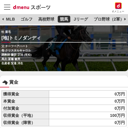
dメニュー
球
MLB
ゴルフ
高校野球
競馬
Jリーグ
プロ野球（2軍）
牡 栗毛
[地]トミノダンディ
父:チーフベアハート
母:クリスタルキャロル
調教師:藤田 正治 (笠松)
馬主:冨藤 敏男
生産者:安達 洋生
賞金
獲得賞金
0万円
本賞金
0万円
付加賞金
0万円
収得賞金（平地）
100万円
収得賞金（障害）
0万円