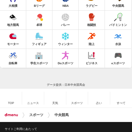
大相撲
Bリーグ
NBA
ラグビー
中央競馬
地方競馬
卓球
バレー
格闘技
バドミントン
モーター
フィギュア
ウィンター
陸上
水泳
自転車
学生スポーツ
Doスポーツ
ビジネス
eスポーツ
データ提供：日本中央競馬会
TOP
ニュース
天気
スポーツ
占い
すべて
スポーツ
中央競馬
サイトご利用にあたって