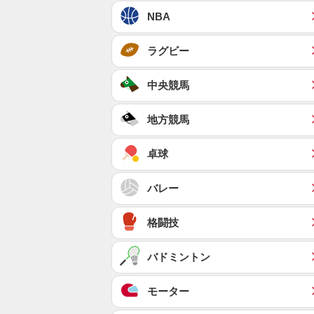
NBA
ラグビー
中央競馬
地方競馬
卓球
バレー
格闘技
バドミントン
モーター