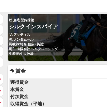
牡 鹿毛 登録抹消
シルクインスパイア
父:アサティス
母:ノンダムール
調教師:蛯名 信広 (美浦)
馬主:有限会社 シルクレーシング
生産者:中央牧場
賞金
獲得賞金
本賞金
付加賞金
収得賞金（平地）