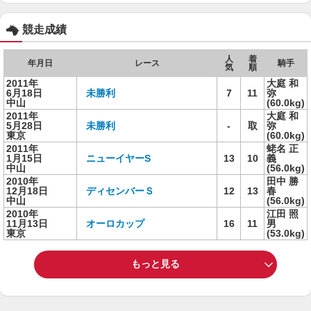
競走成績
人
着
年月日
レース
騎手
気
順
2011年
大庭 和
6月18日
未勝利
7
11
弥
中山
(60.0kg)
2011年
大庭 和
5月28日
未勝利
-
取
弥
東京
(60.0kg)
2011年
蛯名 正
1月15日
ニューイヤーS
13
10
義
中山
(56.0kg)
2010年
田中 勝
12月18日
ディセンバーＳ
12
13
春
中山
(56.0kg)
2010年
江田 照
11月13日
オーロカップ
16
11
男
東京
(53.0kg)
もっと見る