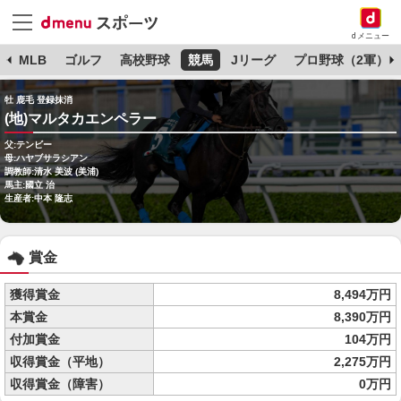
dメニュー
球
MLB
ゴルフ
高校野球
競馬
Jリーグ
プロ野球（2軍）
牡 鹿毛 登録抹消
(地)マルタカエンペラー
父:テンビー
母:ハヤブサラシアン
調教師:清水 美波 (美浦)
馬主:國立 治
生産者:中本 隆志
賞金
獲得賞金
8,494万円
本賞金
8,390万円
付加賞金
104万円
収得賞金（平地）
2,275万円
収得賞金（障害）
0万円