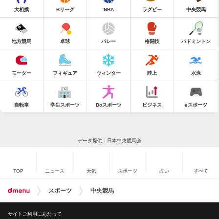
大相撲
Bリーグ
NBA
ラグビー
中央競馬
地方競馬
卓球
バレー
格闘技
バドミントン
モーター
フィギュア
ウィンター
陸上
水泳
自転車
学生スポーツ
Doスポーツ
ビジネス
eスポーツ
データ提供：日本中央競馬会
TOP
ニュース
天気
スポーツ
占い
すべて
スポーツ
中央競馬
サイトご利用にあたって