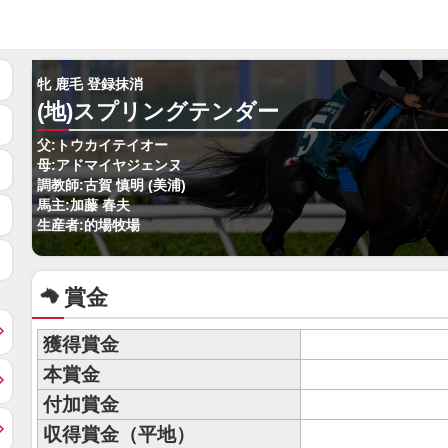
牝 鹿毛 登録抹消
(地)スプリングテンダー
父:トウカイテイオー
母:アドマイヤジェンヌ
調教師:古賀 慎明 (美浦)
馬主:加藤 春夫
生産者:的場牧場
賞金
獲得賞金
本賞金
付加賞金
収得賞金（平地）