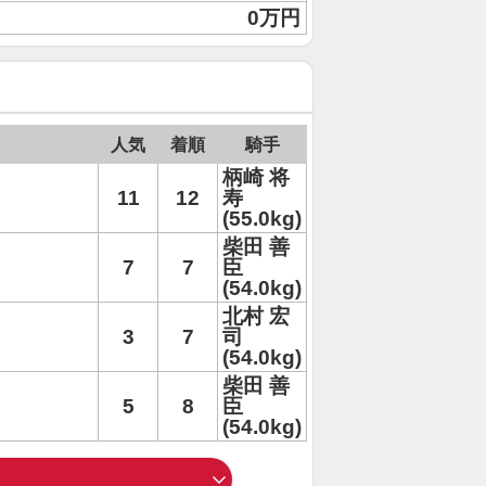
0万円
人気
着順
騎手
柄崎 将
11
12
寿
(55.0kg)
柴田 善
7
7
臣
(54.0kg)
北村 宏
3
7
司
(54.0kg)
柴田 善
5
8
臣
(54.0kg)