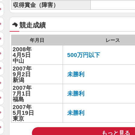
収得賞金（障害）
競走成績
年月日
レース
2008年
4月5日
500万円以下
中山
2007年
9月2日
未勝利
新潟
2007年
7月1日
未勝利
福島
2007年
5月19日
未勝利
東京
もっと見る