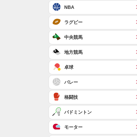
NBA
ラグビー
中央競馬
地方競馬
卓球
バレー
格闘技
バドミントン
モーター