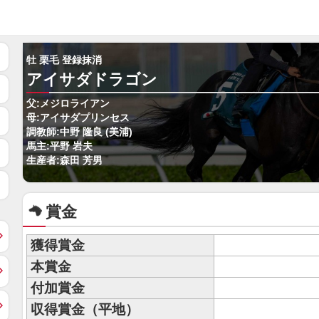
牡 栗毛 登録抹消
アイサダドラゴン
父:メジロライアン
母:アイサダプリンセス
調教師:中野 隆良 (美浦)
馬主:平野 岩夫
生産者:森田 芳男
賞金
獲得賞金
本賞金
付加賞金
収得賞金（平地）