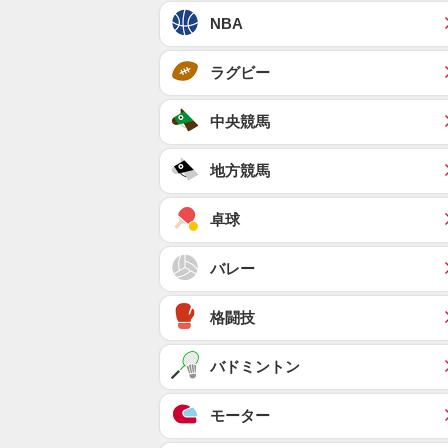
NBA
ラグビー
中央競馬
地方競馬
卓球
バレー
格闘技
バドミントン
モーター