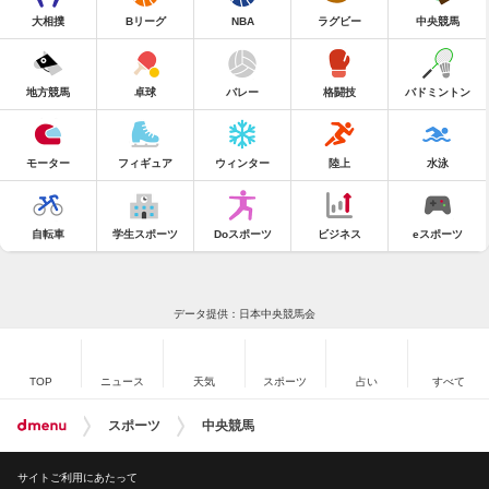
大相撲
Bリーグ
NBA
ラグビー
中央競馬
地方競馬
卓球
バレー
格闘技
バドミントン
モーター
フィギュア
ウィンター
陸上
水泳
自転車
学生スポーツ
Doスポーツ
ビジネス
eスポーツ
データ提供：日本中央競馬会
TOP
ニュース
天気
スポーツ
占い
すべて
スポーツ
中央競馬
サイトご利用にあたって