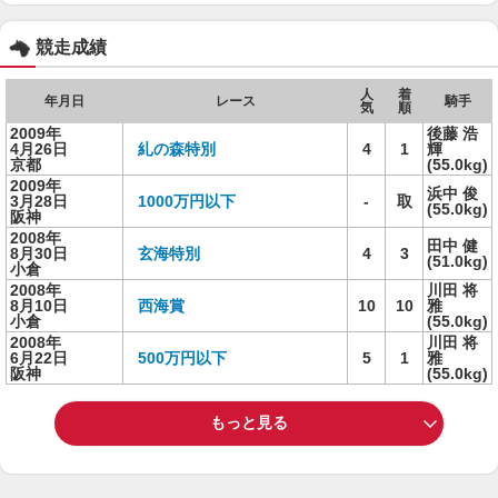
競走成績
人
着
年月日
レース
騎手
気
順
2009年
後藤 浩
4月26日
糺の森特別
4
1
輝
京都
(55.0kg)
2009年
浜中 俊
3月28日
1000万円以下
-
取
(55.0kg)
阪神
2008年
田中 健
8月30日
玄海特別
4
3
(51.0kg)
小倉
2008年
川田 将
8月10日
西海賞
10
10
雅
小倉
(55.0kg)
2008年
川田 将
6月22日
500万円以下
5
1
雅
阪神
(55.0kg)
もっと見る