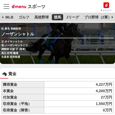
dメニュー
球
MLB
ゴルフ
高校野球
競馬
Jリーグ
プロ野球（2軍）
牝 栗毛 登録抹消
ノーザンシャトル
父:タイキシャトル
母:ノーザンサンライズ
調教師:石坂 正 (栗東)
馬主:松岡 隆雄
生産者:若林牧場
賞金
獲得賞金
4,227万円
本賞金
4,200万円
付加賞金
27万円
収得賞金（平地）
1,550万円
収得賞金（障害）
0万円