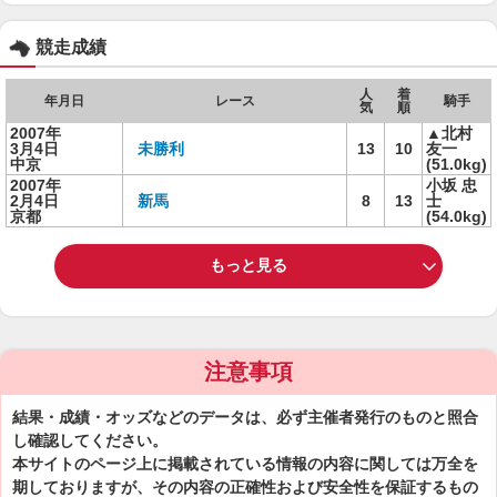
競走成績
人
着
年月日
レース
騎手
気
順
2007年
▲北村
3月4日
未勝利
13
10
友一
中京
(51.0kg)
2007年
小坂 忠
2月4日
新馬
8
13
士
京都
(54.0kg)
もっと見る
注意事項
結果・成績・オッズなどのデータは、必ず主催者発行のものと照合
し確認してください。
本サイトのページ上に掲載されている情報の内容に関しては万全を
期しておりますが、その内容の正確性および安全性を保証するもの