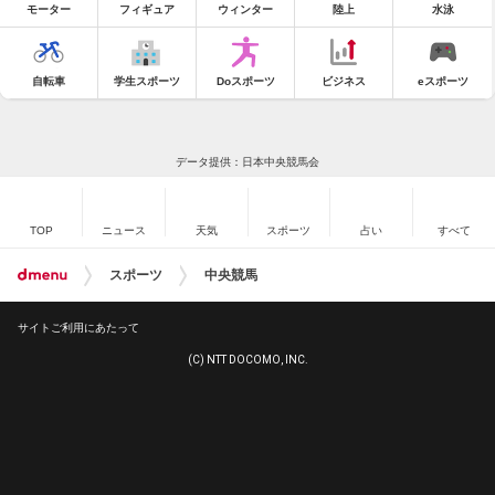
モーター
フィギュア
ウィンター
陸上
水泳
自転車
学生スポーツ
Doスポーツ
ビジネス
eスポーツ
データ提供：日本中央競馬会
TOP
ニュース
天気
スポーツ
占い
すべて
スポーツ
中央競馬
サイトご利用にあたって
(C) NTT DOCOMO, INC.