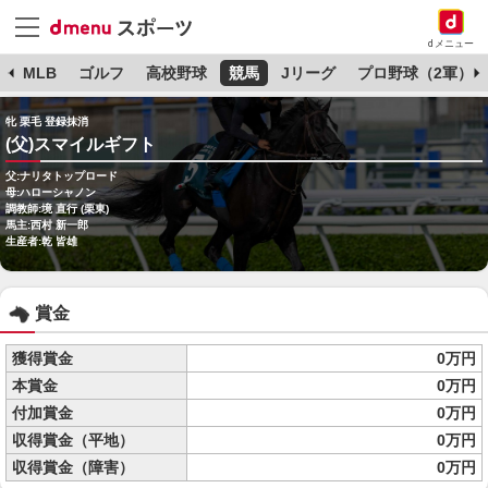
dメニュー
球
MLB
ゴルフ
高校野球
競馬
Jリーグ
プロ野球（2軍）
牝 栗毛 登録抹消
(父)スマイルギフト
父:ナリタトップロード
母:ハローシャノン
調教師:境 直行 (栗東)
馬主:西村 新一郎
生産者:乾 皆雄
賞金
獲得賞金
0万円
本賞金
0万円
付加賞金
0万円
収得賞金（平地）
0万円
収得賞金（障害）
0万円