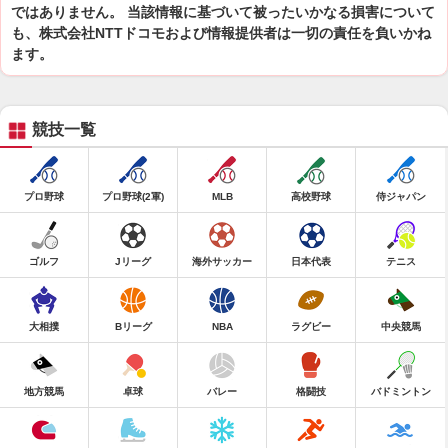
ではありません。 当該情報に基づいて被ったいかなる損害について
も、株式会社NTTドコモおよび情報提供者は一切の責任を負いかね
ます。
競技一覧
プロ野球
プロ野球(2軍)
MLB
高校野球
侍ジャパン
ゴルフ
Jリーグ
海外サッカー
日本代表
テニス
大相撲
Bリーグ
NBA
ラグビー
中央競馬
地方競馬
卓球
バレー
格闘技
バドミントン