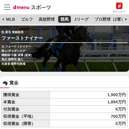
dメニュー
球
MLB
ゴルフ
高校野球
競馬
Jリーグ
プロ野球（2軍）
牝 栗毛 登録抹消
ファーストナイナー
父:フォーティナイナー
母:レディダンジグ
調教師:小島 貞博 (栗東)
馬主:猪野毛 雅人
生産者:猪野毛牧場
賞金
獲得賞金
1,900万円
本賞金
1,894万円
付加賞金
6万円
収得賞金（平地）
700万円
収得賞金（障害）
0万円