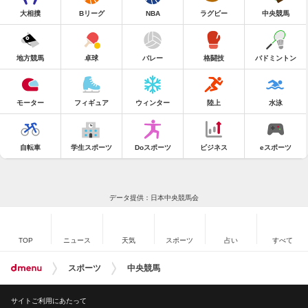
大相撲
Bリーグ
NBA
ラグビー
中央競馬
地方競馬
卓球
バレー
格闘技
バドミントン
モーター
フィギュア
ウィンター
陸上
水泳
自転車
学生スポーツ
Doスポーツ
ビジネス
eスポーツ
データ提供：日本中央競馬会
TOP
ニュース
天気
スポーツ
占い
すべて
スポーツ
中央競馬
サイトご利用にあたって