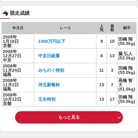
競走成績
人
着
年月日
レース
騎手
気
順
2009年
田嶋 翔
1月18日
1000万円以下
9
10
(55.0kg)
京都
2008年
黛 弘人
12月27日
中京日経賞
8
13
(52.0kg)
中京
2008年
田嶋 翔
11月24日
みちのく特別
11
3
(55.0kg)
福島
2008年
高橋 智
11月2日
河北新報杯
13
7
大
福島
(51.0kg)
2008年
田嶋 翔
10月12日
壬生特別
13
17
(55.0kg)
京都
もっと見る