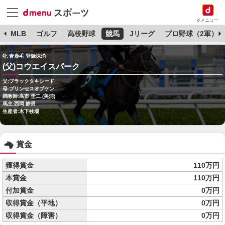
dメニュー
球
MLB
ゴルフ
高校野球
競馬
Jリーグ
プロ野球（2軍）
牝 青鹿毛 登録抹消
(父)コウエイスパーク
父:ブラックタキシード
母:プリンセスオブケン
調教師:高市 圭二 (美浦)
馬主:西岡 静男
生産者:木下牧場
賞金
獲得賞金
110万円
本賞金
110万円
付加賞金
0万円
収得賞金（平地）
0万円
収得賞金（障害）
0万円