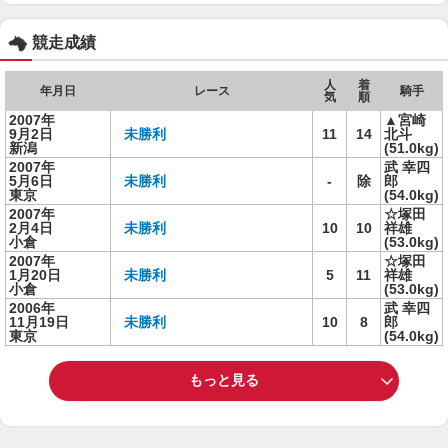
競走成績
人
着
年月日
レース
騎手
気
順
2007年
▲宮崎
9月2日
未勝利
11
14
北斗
新潟
(51.0kg)
2007年
武 幸四
5月6日
未勝利
-
除
郎
東京
(54.0kg)
2007年
☆塚田
2月4日
未勝利
10
10
祥雄
小倉
(53.0kg)
2007年
☆塚田
1月20日
未勝利
5
11
祥雄
小倉
(53.0kg)
2006年
武 幸四
11月19日
未勝利
10
8
郎
東京
(54.0kg)
もっと見る