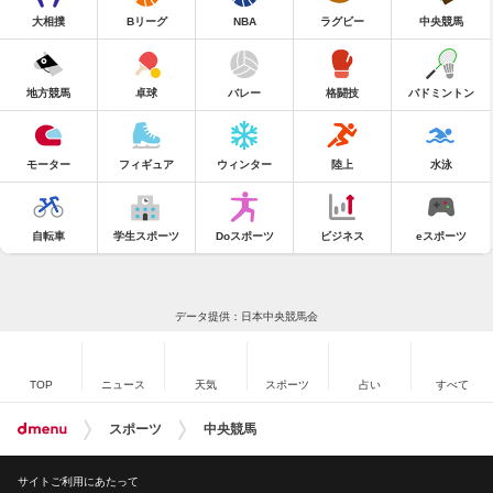
大相撲
Bリーグ
NBA
ラグビー
中央競馬
地方競馬
卓球
バレー
格闘技
バドミントン
モーター
フィギュア
ウィンター
陸上
水泳
自転車
学生スポーツ
Doスポーツ
ビジネス
eスポーツ
データ提供：日本中央競馬会
TOP
ニュース
天気
スポーツ
占い
すべて
スポーツ
中央競馬
サイトご利用にあたって