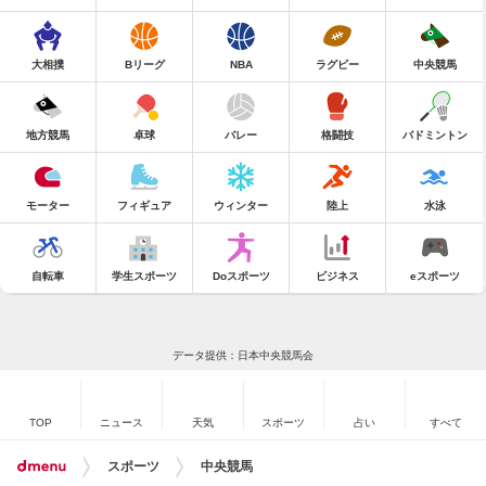
大相撲
Bリーグ
NBA
ラグビー
中央競馬
地方競馬
卓球
バレー
格闘技
バドミントン
モーター
フィギュア
ウィンター
陸上
水泳
自転車
学生スポーツ
Doスポーツ
ビジネス
eスポーツ
データ提供：日本中央競馬会
TOP
ニュース
天気
スポーツ
占い
すべて
スポーツ
中央競馬