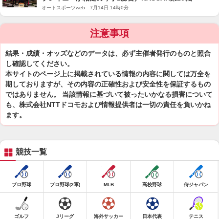
オートスポーツweb 7月14日 14時0分
注意事項
結果・成績・オッズなどのデータは、必ず主催者発行のものと照合
し確認してください。
本サイトのページ上に掲載されている情報の内容に関しては万全を
期しておりますが、その内容の正確性および安全性を保証するもの
ではありません。 当該情報に基づいて被ったいかなる損害について
も、株式会社NTTドコモおよび情報提供者は一切の責任を負いかね
ます。
競技一覧
プロ野球
プロ野球(2軍)
MLB
高校野球
侍ジャパン
ゴルフ
Jリーグ
海外サッカー
日本代表
テニス