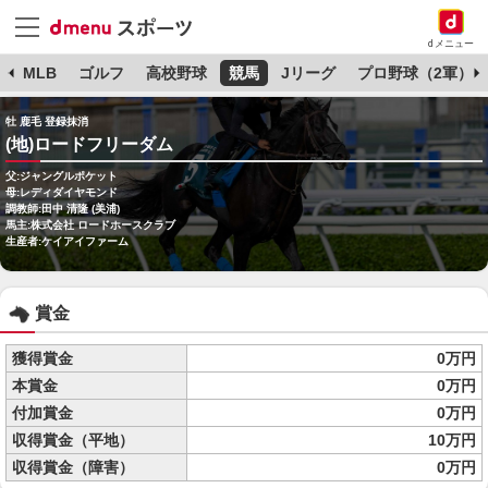
dメニュー
球
MLB
ゴルフ
高校野球
競馬
Jリーグ
プロ野球（2軍）
牡 鹿毛 登録抹消
(地)ロードフリーダム
父:ジャングルポケット
母:レディダイヤモンド
調教師:田中 清隆 (美浦)
馬主:株式会社 ロードホースクラブ
生産者:ケイアイファーム
賞金
獲得賞金
0万円
本賞金
0万円
付加賞金
0万円
収得賞金（平地）
10万円
収得賞金（障害）
0万円