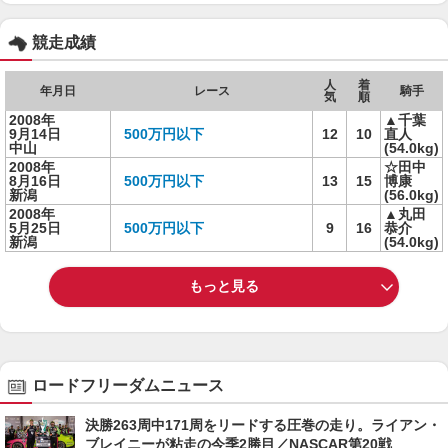
競走成績
人
着
年月日
レース
騎手
気
順
2008年
▲千葉
9月14日
500万円以下
12
10
直人
中山
(54.0kg)
2008年
☆田中
8月16日
500万円以下
13
15
博康
新潟
(56.0kg)
2008年
▲丸田
5月25日
500万円以下
9
16
恭介
新潟
(54.0kg)
もっと見る
ロードフリーダムニュース
決勝263周中171周をリードする圧巻の走り。ライアン・
ブレイニーが粘走の今季2勝目／NASCAR第20戦