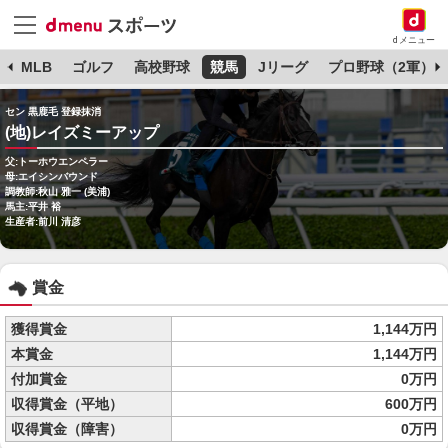
dメニュー
球
MLB
ゴルフ
高校野球
競馬
Jリーグ
プロ野球（2軍）
セン 黒鹿毛 登録抹消
(地)レイズミーアップ
父:トーホウエンペラー
母:エイシンバウンド
調教師:秋山 雅一 (美浦)
馬主:平井 裕
生産者:前川 清彦
賞金
獲得賞金
1,144万円
本賞金
1,144万円
付加賞金
0万円
収得賞金（平地）
600万円
収得賞金（障害）
0万円