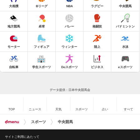
大相撲
Bリーグ
NBA
ラグビー
中央競馬
地方競馬
卓球
バレー
格闘技
バドミントン
モーター
フィギュア
ウィンター
陸上
水泳
自転車
学生スポーツ
Doスポーツ
ビジネス
eスポーツ
データ提供：日本中央競馬会
TOP
ニュース
天気
スポーツ
占い
すべて
スポーツ
中央競馬
サイトご利用にあたって