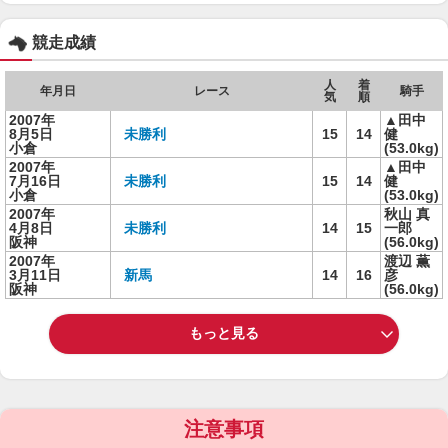
競走成績
人
着
年月日
レース
騎手
気
順
2007年
▲田中
8月5日
未勝利
15
14
健
小倉
(53.0kg)
2007年
▲田中
7月16日
未勝利
15
14
健
小倉
(53.0kg)
2007年
秋山 真
4月8日
未勝利
14
15
一郎
阪神
(56.0kg)
2007年
渡辺 薫
3月11日
新馬
14
16
彦
阪神
(56.0kg)
もっと見る
注意事項