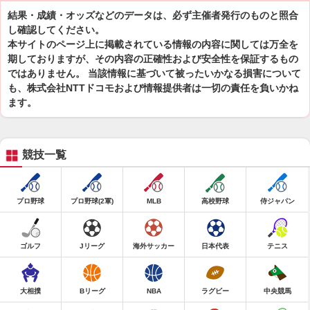
結果・成績・オッズなどのデータは、必ず主催者発行のものと照合
し確認してください。
本サイトのページ上に掲載されている情報の内容に関しては万全を
期しておりますが、その内容の正確性および安全性を保証するもの
ではありません。 当該情報に基づいて被ったいかなる損害について
も、株式会社NTTドコモおよび情報提供者は一切の責任を負いかね
ます。
競技一覧
プロ野球
プロ野球(2軍)
MLB
高校野球
侍ジャパン
ゴルフ
Jリーグ
海外サッカー
日本代表
テニス
大相撲
Bリーグ
NBA
ラグビー
中央競馬