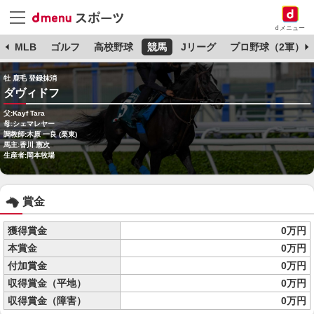
dメニュー
球
MLB
ゴルフ
高校野球
競馬
Jリーグ
プロ野球（2軍）
牡 鹿毛 登録抹消
ダヴィドフ
父:Kayf Tara
母:シェマレヤー
調教師:木原 一良 (栗東)
馬主:香川 憲次
生産者:岡本牧場
賞金
獲得賞金
0万円
本賞金
0万円
付加賞金
0万円
収得賞金（平地）
0万円
収得賞金（障害）
0万円