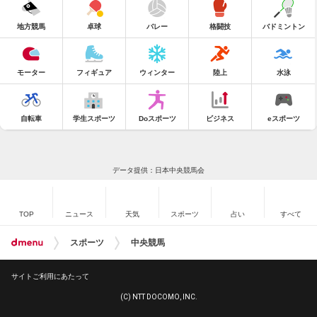
地方競馬
卓球
バレー
格闘技
バドミントン
モーター
フィギュア
ウィンター
陸上
水泳
自転車
学生スポーツ
Doスポーツ
ビジネス
eスポーツ
データ提供：日本中央競馬会
TOP
ニュース
天気
スポーツ
占い
すべて
スポーツ
中央競馬
サイトご利用にあたって
(C) NTT DOCOMO, INC.