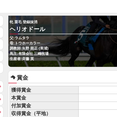
牝 栗毛 登録抹消
ヘリオドール
父:ラムタラ
母:トウホーカラー
調教師:矢野 照正 (美浦)
馬主:有限会社 三嶋牧場
生産者:斉藤 英
賞金
獲得賞金
本賞金
付加賞金
収得賞金（平地）