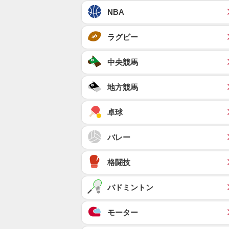
NBA
ラグビー
中央競馬
地方競馬
卓球
バレー
格闘技
バドミントン
モーター