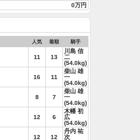
0万円
人気
着順
騎手
川島 信
11
13
二
(54.0kg)
柴山 雄
16
11
一
(54.0kg)
柴山 雄
8
7
一
(54.0kg)
木幡 初
12
6
広
(54.0kg)
丹内 祐
12
12
次