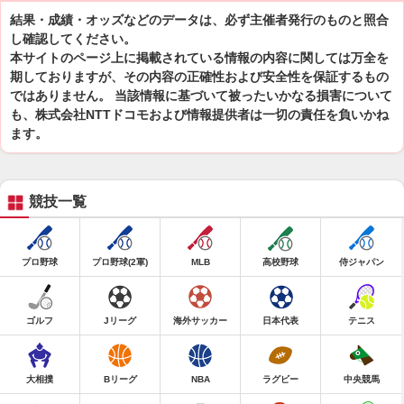
結果・成績・オッズなどのデータは、必ず主催者発行のものと照合
し確認してください。
本サイトのページ上に掲載されている情報の内容に関しては万全を
期しておりますが、その内容の正確性および安全性を保証するもの
ではありません。 当該情報に基づいて被ったいかなる損害について
も、株式会社NTTドコモおよび情報提供者は一切の責任を負いかね
ます。
競技一覧
プロ野球
プロ野球(2軍)
MLB
高校野球
侍ジャパン
ゴルフ
Jリーグ
海外サッカー
日本代表
テニス
大相撲
Bリーグ
NBA
ラグビー
中央競馬