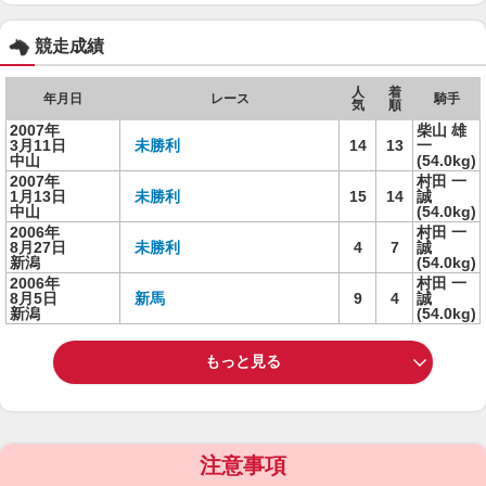
競走成績
人
着
年月日
レース
騎手
気
順
2007年
柴山 雄
3月11日
未勝利
14
13
一
中山
(54.0kg)
2007年
村田 一
1月13日
未勝利
15
14
誠
中山
(54.0kg)
2006年
村田 一
8月27日
未勝利
4
7
誠
新潟
(54.0kg)
2006年
村田 一
8月5日
新馬
9
4
誠
新潟
(54.0kg)
もっと見る
注意事項