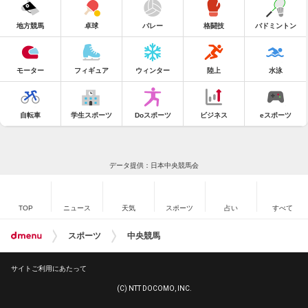
地方競馬
卓球
バレー
格闘技
バドミントン
モーター
フィギュア
ウィンター
陸上
水泳
自転車
学生スポーツ
Doスポーツ
ビジネス
eスポーツ
データ提供：日本中央競馬会
TOP
ニュース
天気
スポーツ
占い
すべて
スポーツ
中央競馬
サイトご利用にあたって
(C) NTT DOCOMO, INC.