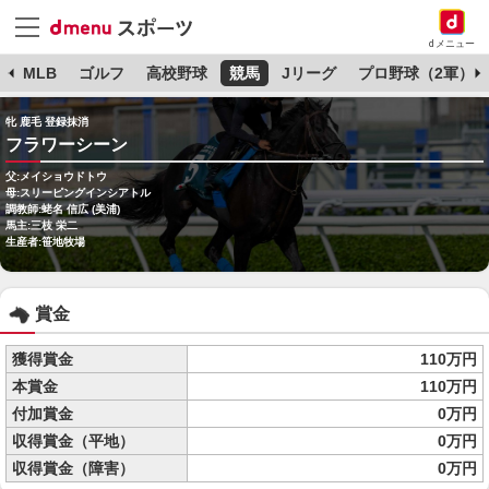
dメニュー
球
MLB
ゴルフ
高校野球
競馬
Jリーグ
プロ野球（2軍）
牝 鹿毛 登録抹消
フラワーシーン
父:メイショウドトウ
母:スリーピングインシアトル
調教師:蛯名 信広 (美浦)
馬主:三枝 栄二
生産者:笹地牧場
賞金
獲得賞金
110万円
本賞金
110万円
付加賞金
0万円
収得賞金（平地）
0万円
収得賞金（障害）
0万円