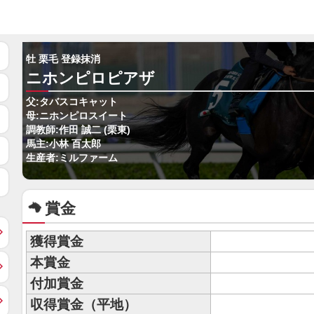
牡 栗毛 登録抹消
ニホンピロピアザ
父:タバスコキャット
母:ニホンピロスイート
調教師:作田 誠二 (栗東)
馬主:小林 百太郎
生産者:ミルファーム
賞金
獲得賞金
本賞金
付加賞金
収得賞金（平地）