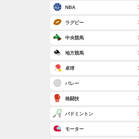
NBA
ラグビー
中央競馬
地方競馬
卓球
バレー
格闘技
バドミントン
モーター