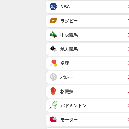
NBA
ラグビー
中央競馬
地方競馬
卓球
バレー
格闘技
バドミントン
モーター