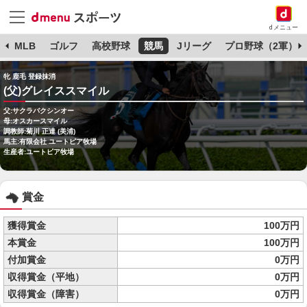
dメニュー
球
MLB
ゴルフ
高校野球
競馬
Jリーグ
プロ野球（2軍）
牝 鹿毛 登録抹消
(父)グレイススマイル
父:サクラバクシンオー
母:オスカースマイル
調教師:菊川 正達 (美浦)
馬主:有限会社 ユートピア牧場
生産者:ユートピア牧場
賞金
獲得賞金
100万円
本賞金
100万円
付加賞金
0万円
収得賞金（平地）
0万円
収得賞金（障害）
0万円