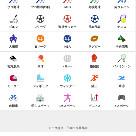
プロ野球
プロ野球(2軍)
MLB
高校野球
侍ジャパン
ゴルフ
Jリーグ
海外サッカー
日本代表
テニス
大相撲
Bリーグ
NBA
ラグビー
中央競馬
地方競馬
卓球
バレー
格闘技
バドミントン
モーター
フィギュア
ウィンター
陸上
水泳
自転車
学生スポーツ
Doスポーツ
ビジネス
eスポーツ
データ提供：日本中央競馬会