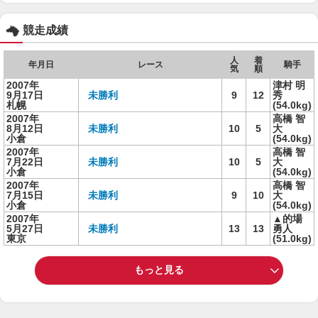
競走成績
人
着
年月日
レース
騎手
気
順
2007年
津村 明
9月17日
未勝利
9
12
秀
札幌
(54.0kg)
2007年
高橋 智
8月12日
未勝利
10
5
大
小倉
(54.0kg)
2007年
高橋 智
7月22日
未勝利
10
5
大
小倉
(54.0kg)
2007年
高橋 智
7月15日
未勝利
9
10
大
小倉
(54.0kg)
2007年
▲的場
5月27日
未勝利
13
13
勇人
東京
(51.0kg)
もっと見る