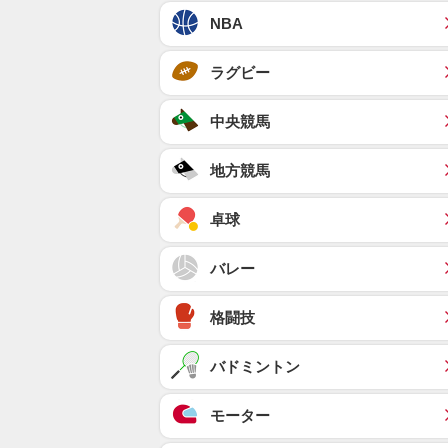
NBA
ラグビー
中央競馬
地方競馬
卓球
バレー
格闘技
バドミントン
モーター