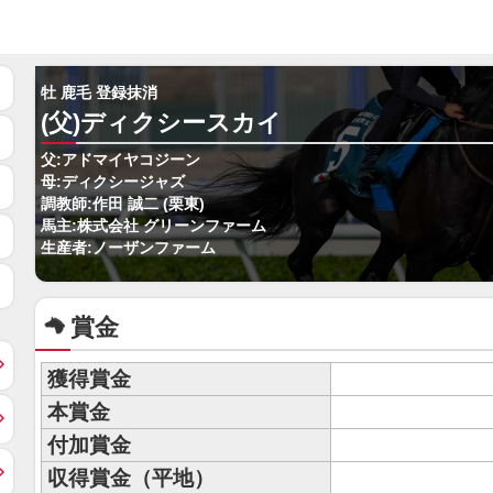
牡 鹿毛 登録抹消
(父)ディクシースカイ
父:アドマイヤコジーン
母:ディクシージャズ
調教師:作田 誠二 (栗東)
馬主:株式会社 グリーンファーム
生産者:ノーザンファーム
賞金
獲得賞金
本賞金
付加賞金
収得賞金（平地）