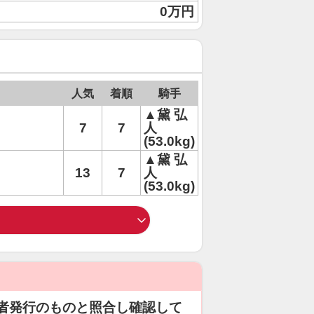
0万円
人気
着順
騎手
▲黛 弘
7
7
人
(53.0kg)
▲黛 弘
13
7
人
(53.0kg)
者発行のものと照合し確認して