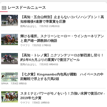
レースドールニュース
【高知・五台山特別】止まらないコパノハンプトン！高
知移籍後4連勝で準重賞を圧勝
競馬のおはなし 7月25日 21時20分
輝ける場所。スクリーンヒーロー・ウインカーネリアン
と鹿戸雄一調教師の物語
ウマフリ 7月25日 17時0分
【高知・トレノ賞】ニクソンテソーロが鮮烈差し切り！
約1年4カ月ぶりの重賞Vで復活アピール
競馬のおはなし 7月20日 6時40分
【七夕賞】Kingmambo内包馬が躍動 ハイペースの中
距離戦で浮上する穴馬2頭
SPAIA 7月9日 6時0分
スタミナとパワーがモノをいう！力強い末脚で復活のV -
2019年七夕賞
ウマフリ 7月8日 19時0分