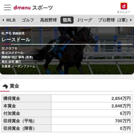
dメニュー
球
MLB
ゴルフ
高校野球
競馬
Jリーグ
プロ野球（2軍）
牝 芦毛 登録抹消
レースドール
父:クロフネ
母:ビスクドール
調教師:池江 泰寿 (栗東)
馬主:吉田 勝己
生産者:ノーザンファーム
賞金
獲得賞金
2,854万円
本賞金
2,848万円
付加賞金
6万円
収得賞金（平地）
700万円
収得賞金（障害）
0万円