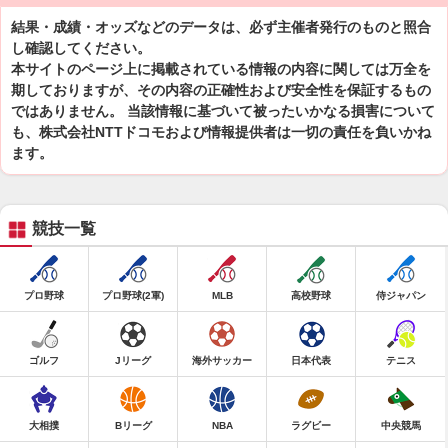
結果・成績・オッズなどのデータは、必ず主催者発行のものと照合
し確認してください。
本サイトのページ上に掲載されている情報の内容に関しては万全を
期しておりますが、その内容の正確性および安全性を保証するもの
ではありません。 当該情報に基づいて被ったいかなる損害について
も、株式会社NTTドコモおよび情報提供者は一切の責任を負いかね
ます。
競技一覧
プロ野球
プロ野球(2軍)
MLB
高校野球
侍ジャパン
ゴルフ
Jリーグ
海外サッカー
日本代表
テニス
大相撲
Bリーグ
NBA
ラグビー
中央競馬