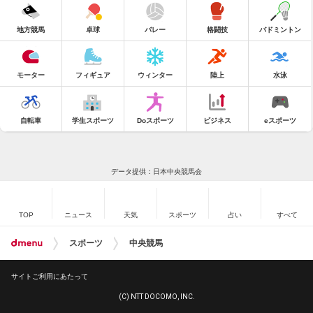
地方競馬
卓球
バレー
格闘技
バドミントン
モーター
フィギュア
ウィンター
陸上
水泳
自転車
学生スポーツ
Doスポーツ
ビジネス
eスポーツ
データ提供：日本中央競馬会
TOP
ニュース
天気
スポーツ
占い
すべて
スポーツ
中央競馬
サイトご利用にあたって
(C) NTT DOCOMO, INC.