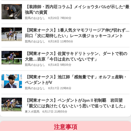
【装蹄師・西内荘コラム】メイショウタバルが示した“最
強馬”の資質
競馬のおはなし 6月20日 7時30分
【関東オークス】1番人気タマモフリージア伸び切れず…
田口「次に期待したい」レース後ジョッキーコメント
競馬のおはなし 6月18日 11時50分
【関東オークス】佐賀サキドリトッケン、ダートで初の
大敗…吉原「今日は走れていないです」
競馬のおはなし 6月18日 5時35分
【関東オークス】池江師「感無量です」オルフェ産駒・
ペンダントがV
競馬のおはなし 6月17日 22時6分
【関東オークス】ペンダントがJpnⅡ初制覇 岩田望
「親父には負けたくないという思いで追っていました」
東スポ競馬 6月17日 21時55分
注意事項