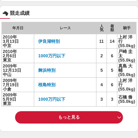
競走成績
人
着
年月日
レース
騎手
気
順
2010年
上村 洋
3月13日
伊良湖特別
11
14
行
中京
(55.0kg)
2010年
戸崎 圭
2月6日
1000万円以下
2
6
太
東京
(55.0kg)
2009年
真島 大
12月13日
舞浜特別
5
5
輔
中山
(55.0kg)
2009年
上村 洋
7月19日
桜島特別
4
6
行
小倉
(55.0kg)
2009年
石橋 脩
5月9日
1000万円以下
3
3
(55.0kg)
東京
もっと見る