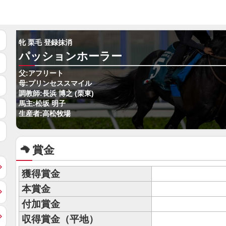
牝 栗毛 登録抹消
パッションホーラー
父:アフリート
母:プリンセススマイル
調教師:長浜 博之 (栗東)
馬主:松坂 明子
生産者:高松牧場
賞金
獲得賞金
本賞金
付加賞金
収得賞金（平地）