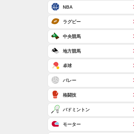
NBA
ラグビー
中央競馬
地方競馬
卓球
バレー
格闘技
バドミントン
モーター