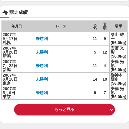
競走成績
人
着
年月日
レース
騎手
気
順
2007年
柴山 雄
9月17日
未勝利
11
9
一
札幌
(56.0kg)
2007年
安藤 光
8月26日
未勝利
5
12
彰
新潟
(56.0kg)
2007年
安藤 光
7月22日
未勝利
11
4
彰
新潟
(56.0kg)
2007年
御神本
6月10日
未勝利
14
10
訓史
東京
(56.0kg)
2007年
安藤 光
5月6日
未勝利
9
7
彰
東京
(56.0kg)
もっと見る