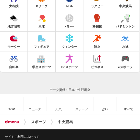
大相撲
Bリーグ
NBA
ラグビー
中央競馬
地方競馬
卓球
バレー
格闘技
バドミントン
モーター
フィギュア
ウィンター
陸上
水泳
自転車
学生スポーツ
Doスポーツ
ビジネス
eスポーツ
データ提供：日本中央競馬会
TOP
ニュース
天気
スポーツ
占い
すべて
スポーツ
中央競馬
サイトご利用にあたって