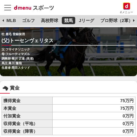
dメニュー
球
MLB
ゴルフ
高校野球
競馬
Jリーグ
プロ野球（2軍）
牡 鹿毛 登録抹消
(父)トーセンヴェリタス
父:フサイチソニック
母:フルーティマズル
調教師:菊川 正達 (美浦)
馬主:島川 隆哉
生産者:岡田スタツド
賞金
獲得賞金
75万円
本賞金
75万円
付加賞金
0万円
収得賞金（平地）
0万円
収得賞金（障害）
0万円