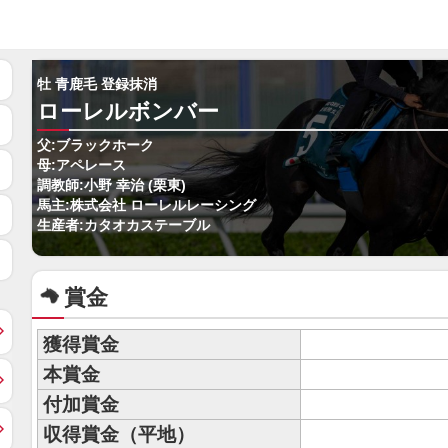
牡 青鹿毛 登録抹消
ローレルボンバー
父:ブラックホーク
母:アペレース
調教師:小野 幸治 (栗東)
馬主:株式会社 ローレルレーシング
生産者:カタオカステーブル
賞金
獲得賞金
本賞金
付加賞金
収得賞金（平地）