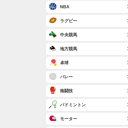
NBA
ラグビー
中央競馬
地方競馬
卓球
バレー
格闘技
バドミントン
モーター