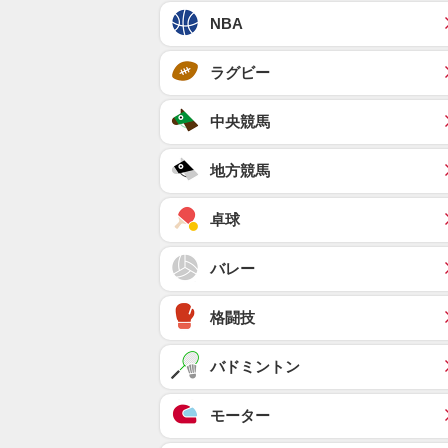
NBA
ラグビー
中央競馬
地方競馬
卓球
バレー
格闘技
バドミントン
モーター