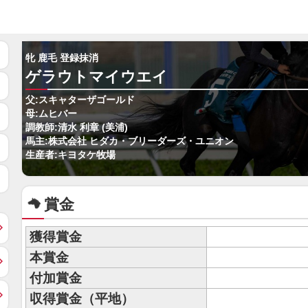
牝 鹿毛 登録抹消
ゲラウトマイウエイ
父:スキャターザゴールド
母:ムヒバー
調教師:清水 利章 (美浦)
馬主:株式会社 ヒダカ・ブリーダーズ・ユニオン
生産者:キヨタケ牧場
賞金
獲得賞金
本賞金
付加賞金
収得賞金（平地）