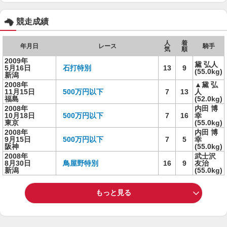
競走成績
人
着
年月日
レース
騎手
気
順
2009年
黛 弘人
5月16日
石打特別
13
9
(55.0kg)
新潟
2008年
▲黛 弘
11月15日
500万円以下
7
13
人
福島
(52.0kg)
2008年
内田 博
10月18日
500万円以下
7
16
幸
東京
(55.0kg)
2008年
内田 博
9月15日
500万円以下
7
5
幸
阪神
(55.0kg)
2008年
武士沢
8月30日
鳥屋野特別
16
9
友治
新潟
(55.0kg)
もっと見る