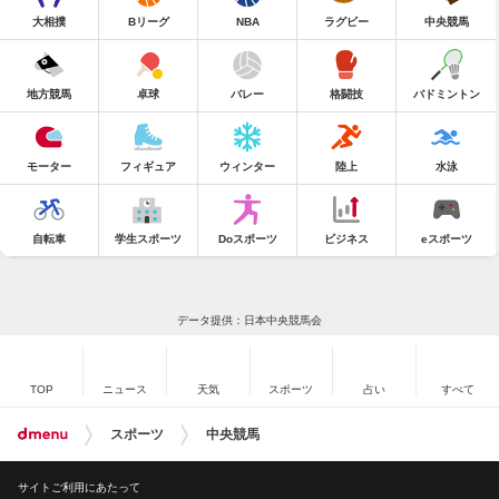
大相撲
Bリーグ
NBA
ラグビー
中央競馬
地方競馬
卓球
バレー
格闘技
バドミントン
モーター
フィギュア
ウィンター
陸上
水泳
自転車
学生スポーツ
Doスポーツ
ビジネス
eスポーツ
データ提供：日本中央競馬会
TOP
ニュース
天気
スポーツ
占い
すべて
スポーツ
中央競馬
サイトご利用にあたって