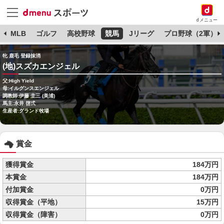
dメニュー
球
MLB
ゴルフ
高校野球
競馬
Jリーグ
プロ野球（2軍）
牝 鹿毛 登録抹消
(地)スズカエンジェル
父:High Yield
母:イルグンスエンジェル
調教師:伊藤 圭三 (美浦)
馬主:永井 啓弍
生産者:グランド牧場
賞金
獲得賞金
184万円
本賞金
184万円
付加賞金
0万円
収得賞金（平地）
15万円
収得賞金（障害）
0万円