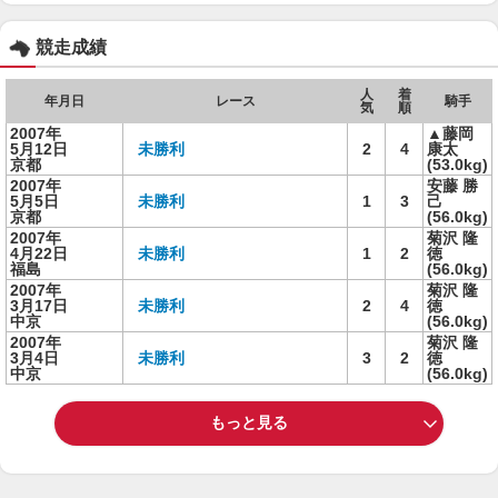
競走成績
人
着
年月日
レース
騎手
気
順
2007年
▲藤岡
5月12日
未勝利
2
4
康太
京都
(53.0kg)
2007年
安藤 勝
5月5日
未勝利
1
3
己
京都
(56.0kg)
2007年
菊沢 隆
4月22日
未勝利
1
2
徳
福島
(56.0kg)
2007年
菊沢 隆
3月17日
未勝利
2
4
徳
中京
(56.0kg)
2007年
菊沢 隆
3月4日
未勝利
3
2
徳
中京
(56.0kg)
もっと見る