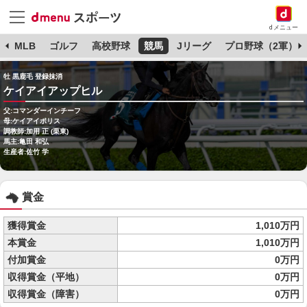
dメニュー
球
MLB
ゴルフ
高校野球
競馬
Jリーグ
プロ野球（2軍）
牡 黒鹿毛 登録抹消
ケイアイアップヒル
父:コマンダーインチーフ
母:ケイアイポリス
調教師:加用 正 (栗東)
馬主:亀田 和弘
生産者:佐竹 学
賞金
獲得賞金
1,010万円
本賞金
1,010万円
付加賞金
0万円
収得賞金（平地）
0万円
収得賞金（障害）
0万円