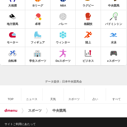
大相撲
Bリーグ
NBA
ラグビー
中央競馬
地方競馬
卓球
バレー
格闘技
バドミントン
モーター
フィギュア
ウィンター
陸上
水泳
自転車
学生スポーツ
Doスポーツ
ビジネス
eスポーツ
データ提供：日本中央競馬会
TOP
ニュース
天気
スポーツ
占い
すべて
スポーツ
中央競馬
サイトご利用にあたって