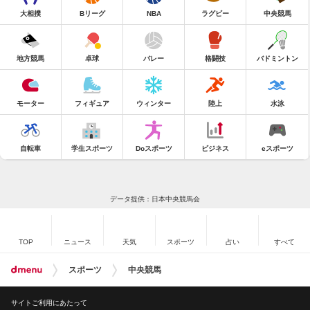
大相撲
Bリーグ
NBA
ラグビー
中央競馬
地方競馬
卓球
バレー
格闘技
バドミントン
モーター
フィギュア
ウィンター
陸上
水泳
自転車
学生スポーツ
Doスポーツ
ビジネス
eスポーツ
データ提供：日本中央競馬会
TOP
ニュース
天気
スポーツ
占い
すべて
スポーツ
中央競馬
サイトご利用にあたって