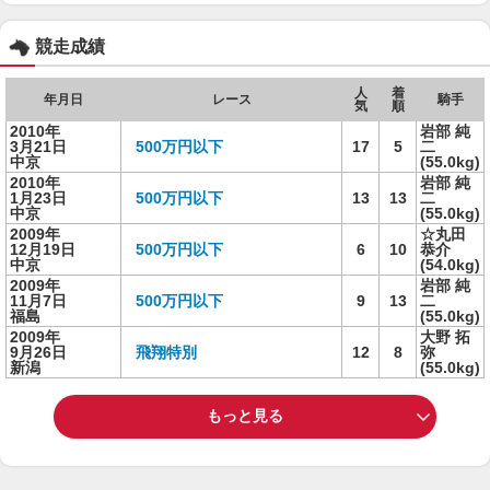
競走成績
人
着
年月日
レース
騎手
気
順
2010年
岩部 純
3月21日
500万円以下
17
5
二
中京
(55.0kg)
2010年
岩部 純
1月23日
500万円以下
13
13
二
中京
(55.0kg)
2009年
☆丸田
12月19日
500万円以下
6
10
恭介
中京
(54.0kg)
2009年
岩部 純
11月7日
500万円以下
9
13
二
福島
(55.0kg)
2009年
大野 拓
9月26日
飛翔特別
12
8
弥
新潟
(55.0kg)
もっと見る