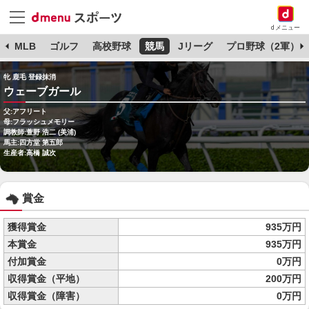
dメニュー
球
MLB
ゴルフ
高校野球
競馬
Jリーグ
プロ野球（2軍）
牝 鹿毛 登録抹消
ウェーブガール
父:アフリート
母:フラッシュメモリー
調教師:萱野 浩二 (美浦)
馬主:四方堂 第五郎
生産者:高橋 誠次
賞金
獲得賞金
935万円
本賞金
935万円
付加賞金
0万円
収得賞金（平地）
200万円
収得賞金（障害）
0万円