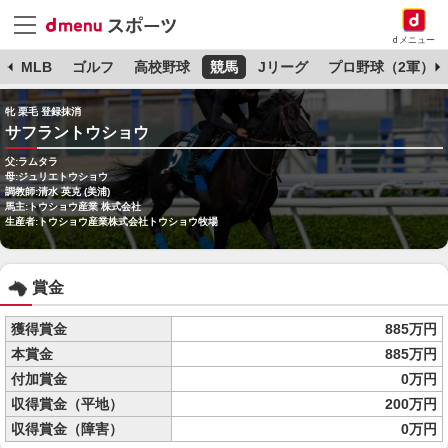
dメニュー
球
MLB
ゴルフ
高校野球
競馬
Jリーグ
プロ野球（2軍）
牝 栗毛 登録抹消
サフラントウショウ
父:ラムタラ
母:ジュリエトウショウ
調教師:清水 英克 (美浦)
馬主:トウショウ産業 株式会社
生産者:トウショウ産業株式会社トウショウ牧場
賞金
獲得賞金
885万円
本賞金
885万円
付加賞金
0万円
収得賞金（平地）
200万円
収得賞金（障害）
0万円