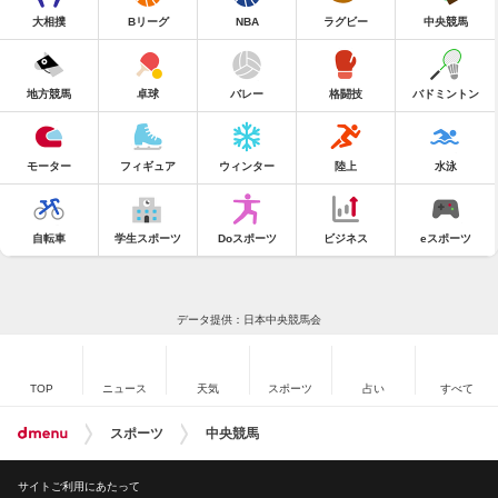
大相撲
Bリーグ
NBA
ラグビー
中央競馬
地方競馬
卓球
バレー
格闘技
バドミントン
モーター
フィギュア
ウィンター
陸上
水泳
自転車
学生スポーツ
Doスポーツ
ビジネス
eスポーツ
データ提供：日本中央競馬会
TOP
ニュース
天気
スポーツ
占い
すべて
スポーツ
中央競馬
サイトご利用にあたって