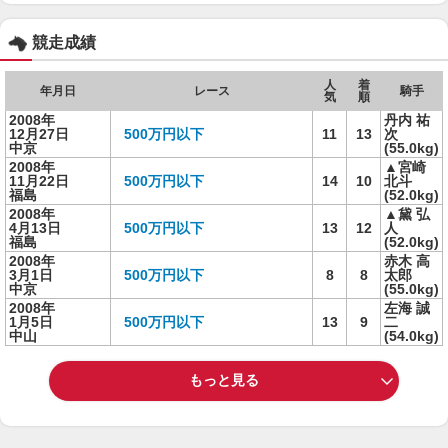
競走成績
人
着
年月日
レース
騎手
気
順
2008年
丹内 祐
12月27日
500万円以下
11
13
次
中京
(55.0kg)
2008年
▲宮崎
11月22日
500万円以下
14
10
北斗
福島
(52.0kg)
2008年
▲黛 弘
4月13日
500万円以下
13
12
人
福島
(52.0kg)
2008年
赤木 高
3月1日
500万円以下
8
8
太郎
中京
(55.0kg)
2008年
左海 誠
1月5日
500万円以下
13
9
二
中山
(54.0kg)
もっと見る