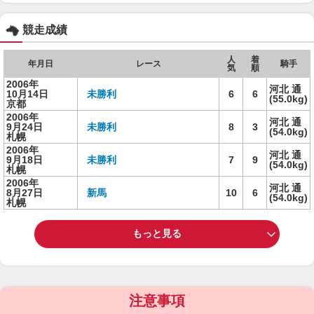
競走成績
人
着
年月日
レース
騎手
気
順
2006年
河北 通
10月14日
未勝利
6
6
(55.0kg)
京都
2006年
河北 通
9月24日
未勝利
8
3
(54.0kg)
札幌
2006年
河北 通
9月18日
未勝利
7
9
(54.0kg)
札幌
2006年
河北 通
8月27日
新馬
10
6
(54.0kg)
札幌
もっと見る
注意事項