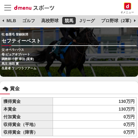
dメニュー
球
MLB
ゴルフ
高校野球
競馬
Jリーグ
プロ野球（2軍）
牡 栃栗毛 登録抹消
セフティーベスト
父:オペラハウス
母:ピュアオブハート
調教師:小野 幸治 (栗東)
馬主:池田 實
生産者:フジワラフアーム
賞金
獲得賞金
130万円
本賞金
130万円
付加賞金
0万円
収得賞金（平地）
0万円
収得賞金（障害）
0万円