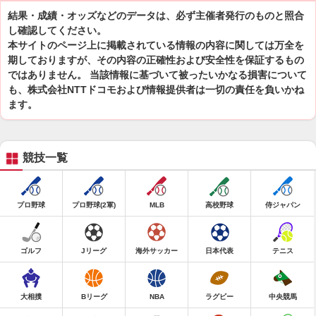
結果・成績・オッズなどのデータは、必ず主催者発行のものと照合
し確認してください。
本サイトのページ上に掲載されている情報の内容に関しては万全を
期しておりますが、その内容の正確性および安全性を保証するもの
ではありません。 当該情報に基づいて被ったいかなる損害について
も、株式会社NTTドコモおよび情報提供者は一切の責任を負いかね
ます。
競技一覧
プロ野球
プロ野球(2軍)
MLB
高校野球
侍ジャパン
ゴルフ
Jリーグ
海外サッカー
日本代表
テニス
大相撲
Bリーグ
NBA
ラグビー
中央競馬