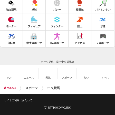
地方競馬
卓球
バレー
格闘技
バドミントン
モーター
フィギュア
ウィンター
陸上
水泳
自転車
学生スポーツ
Doスポーツ
ビジネス
eスポーツ
データ提供：日本中央競馬会
TOP
ニュース
天気
スポーツ
占い
すべて
スポーツ
中央競馬
サイトご利用にあたって
(C) NTT DOCOMO, INC.