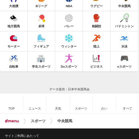
大相撲
Bリーグ
NBA
ラグビー
中央競馬
地方競馬
卓球
バレー
格闘技
バドミントン
モーター
フィギュア
ウィンター
陸上
水泳
自転車
学生スポーツ
Doスポーツ
ビジネス
eスポーツ
データ提供：日本中央競馬会
TOP
ニュース
天気
スポーツ
占い
すべて
スポーツ
中央競馬
サイトご利用にあたって