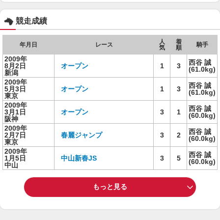
競走成績
人
着
年月日
レース
騎手
気
順
2009年
西谷 誠
8月2日
オープン
1
3
(61.0kg)
新潟
2009年
西谷 誠
5月3日
オープン
1
3
(61.0kg)
東京
2009年
西谷 誠
3月1日
オープン
3
1
(60.0kg)
阪神
2009年
西谷 誠
2月7日
春麗ジャンプ
3
2
(60.0kg)
東京
2009年
西谷 誠
1月5日
中山新春JS
3
5
(60.0kg)
中山
もっと見る