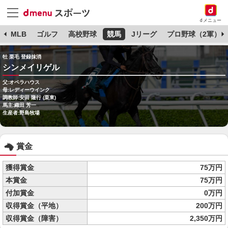
dメニュー
球
MLB
ゴルフ
高校野球
競馬
Jリーグ
プロ野球（2軍）
牡 栗毛 登録抹消
シンメイリゲル
父:オペラハウス
母:レディーウインク
調教師:安田 隆行 (栗東)
馬主:織田 芳一
生産者:野島牧場
賞金
獲得賞金
75万円
本賞金
75万円
付加賞金
0万円
収得賞金（平地）
200万円
収得賞金（障害）
2,350万円