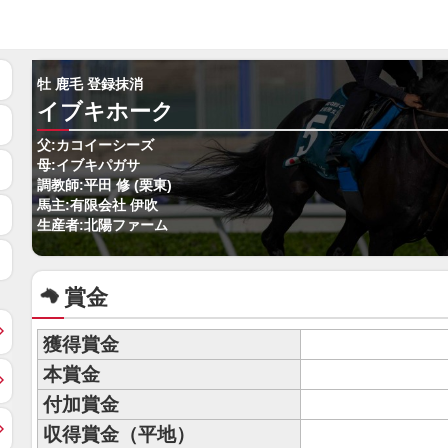
牡 鹿毛 登録抹消
イブキホーク
父:カコイーシーズ
母:イブキパガサ
調教師:平田 修 (栗東)
馬主:有限会社 伊吹
生産者:北陽ファーム
賞金
獲得賞金
本賞金
付加賞金
収得賞金（平地）