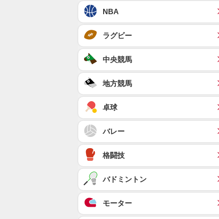
NBA
ラグビー
中央競馬
地方競馬
卓球
バレー
格闘技
バドミントン
モーター