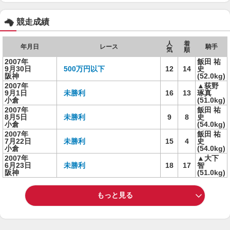
競走成績
人
着
年月日
レース
騎手
気
順
2007年
飯田 祐
9月30日
500万円以下
12
14
史
阪神
(52.0kg)
2007年
▲荻野
9月1日
未勝利
16
13
琢真
小倉
(51.0kg)
2007年
飯田 祐
8月5日
未勝利
9
8
史
小倉
(54.0kg)
2007年
飯田 祐
7月22日
未勝利
15
4
史
小倉
(54.0kg)
2007年
▲大下
6月23日
未勝利
18
17
智
阪神
(51.0kg)
もっと見る