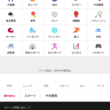
大相撲
Bリーグ
NBA
ラグビー
中央競馬
地方競馬
卓球
バレー
格闘技
バドミントン
モーター
フィギュア
ウィンター
陸上
水泳
自転車
学生スポーツ
Doスポーツ
ビジネス
eスポーツ
データ提供：日本中央競馬会
TOP
ニュース
天気
スポーツ
占い
すべて
スポーツ
中央競馬
サイトご利用にあたって