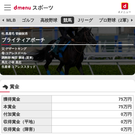
dメニュー
球
MLB
ゴルフ
高校野球
競馬
Jリーグ
プロ野球（2軍）
牝 黒鹿毛 登録抹消
ブライティアポーチ
父:デザートキング
母:コアレスドール
調教師:梅田 康雄 (栗東)
馬主:小林 昌志
生産者:コアレススタッド
賞金
獲得賞金
75万円
本賞金
75万円
付加賞金
0万円
収得賞金（平地）
0万円
収得賞金（障害）
0万円