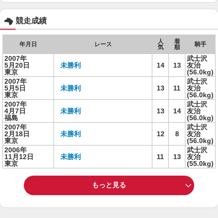
競走成績
人
着
年月日
レース
騎手
気
順
2007年
武士沢
5月20日
未勝利
14
13
友治
東京
(56.0kg)
2007年
武士沢
5月5日
未勝利
13
11
友治
東京
(56.0kg)
2007年
武士沢
4月7日
未勝利
13
14
友治
福島
(56.0kg)
2007年
武士沢
2月18日
未勝利
12
8
友治
東京
(56.0kg)
2006年
武士沢
11月12日
未勝利
11
13
友治
東京
(55.0kg)
もっと見る