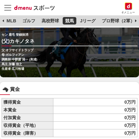
dメニュー
球
MLB
ゴルフ
高校野球
競馬
Jリーグ
プロ野球（2軍）
セン 鹿毛 登録抹消
(父)カキノタネ
父:オフサイドトラップ
母:ガルフィアン
調教師:中野渡 清一 (美浦)
馬主:加藤 信之
生産者:広川牧場
賞金
獲得賞金
0万円
本賞金
0万円
付加賞金
0万円
収得賞金（平地）
0万円
収得賞金（障害）
0万円