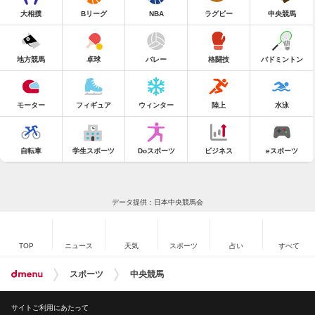
大相撲
Bリーグ
NBA
ラグビー
中央競馬
地方競馬
卓球
バレー
格闘技
バドミントン
モーター
フィギュア
ウィンター
陸上
水泳
自転車
学生スポーツ
Doスポーツ
ビジネス
eスポーツ
データ提供：日本中央競馬会
TOP
ニュース
天気
スポーツ
占い
すべて
スポーツ
中央競馬
サイトご利用にあたって