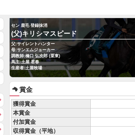
セン 鹿毛 登録抹消
(父)キリシマスピード
父:サイレントハンター
母:サンエムジョーカー
調教師:橋口 弘次郎 (栗東)
馬主:土屋 君春
生産者:土屋牧場
賞金
獲得賞金
本賞金
付加賞金
収得賞金（平地）