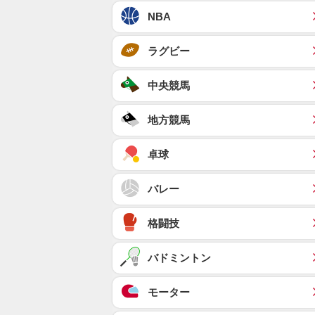
NBA
ラグビー
中央競馬
地方競馬
卓球
バレー
格闘技
バドミントン
モーター