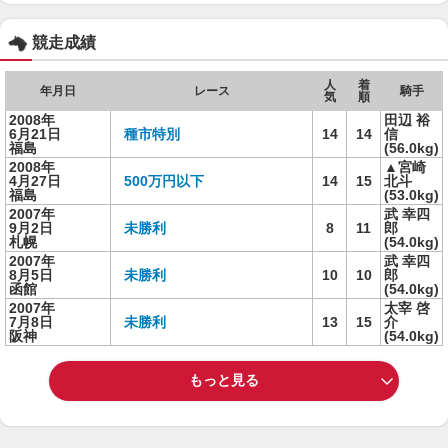
競走成績
人
着
年月日
レース
騎手
気
順
2008年
田辺 裕
6月21日
種市特別
14
14
信
福島
(56.0kg)
2008年
▲宮崎
4月27日
500万円以下
14
15
北斗
福島
(53.0kg)
2007年
武 幸四
9月2日
未勝利
8
11
郎
札幌
(54.0kg)
2007年
武 幸四
8月5日
未勝利
10
10
郎
函館
(54.0kg)
2007年
太宰 啓
7月8日
未勝利
13
15
介
阪神
(54.0kg)
もっと見る