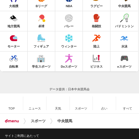
大相撲
Bリーグ
NBA
ラグビー
中央競馬
地方競馬
卓球
バレー
格闘技
バドミントン
モーター
フィギュア
ウィンター
陸上
水泳
自転車
学生スポーツ
Doスポーツ
ビジネス
eスポーツ
データ提供：日本中央競馬会
TOP
ニュース
天気
スポーツ
占い
すべて
スポーツ
中央競馬
サイトご利用にあたって