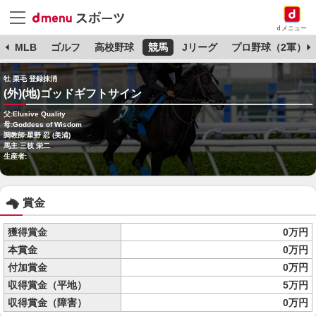
dメニュー
球
MLB
ゴルフ
高校野球
競馬
Jリーグ
プロ野球（2軍）
牡 栗毛 登録抹消
(外)(地)ゴッドギフトサイン
父:Elusive Quality
母:Goddess of Wisdom
調教師:星野 忍 (美浦)
馬主:三枝 栄二
生産者:
賞金
獲得賞金
0万円
本賞金
0万円
付加賞金
0万円
収得賞金（平地）
5万円
収得賞金（障害）
0万円