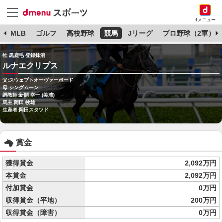
dメニュー
球
MLB
ゴルフ
高校野球
競馬
Jリーグ
プロ野球（2軍）
牡 黒鹿毛 登録抹消
ルナエクリプス
父:スウェプトオーヴァーボード
母:シングムーン
調教師:新開 幸一 (美浦)
馬主:岡田 牧雄
生産者:岡田スタツド
賞金
獲得賞金
2,092万円
本賞金
2,092万円
付加賞金
0万円
収得賞金（平地）
200万円
収得賞金（障害）
0万円