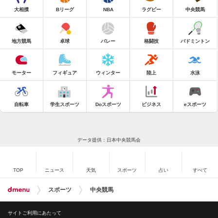
大相撲
Bリーグ
NBA
ラグビー
中央競馬
地方競馬
卓球
バレー
格闘技
バドミントン
モーター
フィギュア
ウィンター
陸上
水泳
自転車
学生スポーツ
Doスポーツ
ビジネス
eスポーツ
データ提供：日本中央競馬会
TOP
ニュース
天気
スポーツ
占い
すべて
スポーツ
中央競馬
サイトご利用にあたって