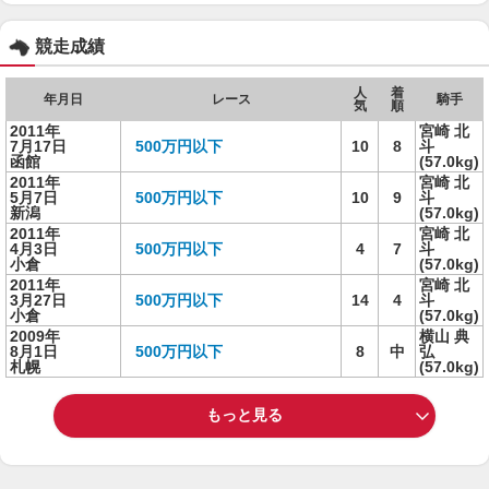
競走成績
人
着
年月日
レース
騎手
気
順
2011年
宮崎 北
7月17日
500万円以下
10
8
斗
函館
(57.0kg)
2011年
宮崎 北
5月7日
500万円以下
10
9
斗
新潟
(57.0kg)
2011年
宮崎 北
4月3日
500万円以下
4
7
斗
小倉
(57.0kg)
2011年
宮崎 北
3月27日
500万円以下
14
4
斗
小倉
(57.0kg)
2009年
横山 典
8月1日
500万円以下
8
中
弘
札幌
(57.0kg)
もっと見る