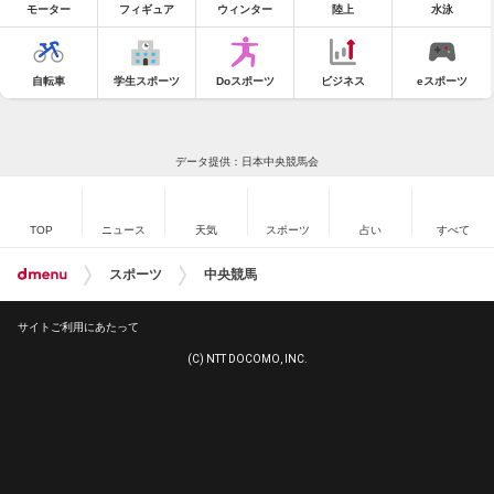
モーター
フィギュア
ウィンター
陸上
水泳
自転車
学生スポーツ
Doスポーツ
ビジネス
eスポーツ
データ提供：日本中央競馬会
TOP
ニュース
天気
スポーツ
占い
すべて
スポーツ
中央競馬
サイトご利用にあたって
(C) NTT DOCOMO, INC.