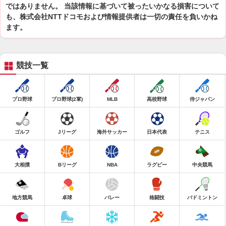
ではありません。 当該情報に基づいて被ったいかなる損害について
も、株式会社NTTドコモおよび情報提供者は一切の責任を負いかね
ます。
競技一覧
プロ野球
プロ野球(2軍)
MLB
高校野球
侍ジャパン
ゴルフ
Jリーグ
海外サッカー
日本代表
テニス
大相撲
Bリーグ
NBA
ラグビー
中央競馬
地方競馬
卓球
バレー
格闘技
バドミントン