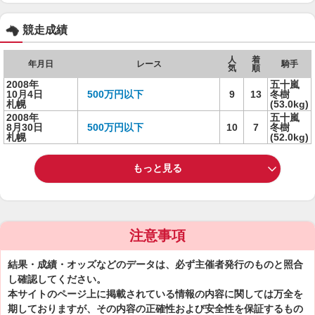
競走成績
人
着
年月日
レース
騎手
気
順
2008年
五十嵐
10月4日
500万円以下
9
13
冬樹
札幌
(53.0kg)
2008年
五十嵐
8月30日
500万円以下
10
7
冬樹
札幌
(52.0kg)
もっと見る
注意事項
結果・成績・オッズなどのデータは、必ず主催者発行のものと照合
し確認してください。
本サイトのページ上に掲載されている情報の内容に関しては万全を
期しておりますが、その内容の正確性および安全性を保証するもの