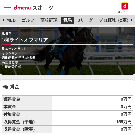
dメニュー
球
MLB
ゴルフ
高校野球
競馬
Jリーグ
プロ野球（2軍）
牝 鹿毛
[地]ライトオブマリア
父:ムーンバラッド
母:ジャリラ
調教師:石本 孝博 (北海道)
馬主:佐竹 学
生産者:佐竹 学
賞金
獲得賞金
0万円
本賞金
0万円
付加賞金
0万円
収得賞金（平地）
155万円
収得賞金（障害）
0万円