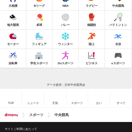
大相撲
Bリーグ
NBA
ラグビー
中央競馬
地方競馬
卓球
バレー
格闘技
バドミントン
モーター
フィギュア
ウィンター
陸上
水泳
自転車
学生スポーツ
Doスポーツ
ビジネス
eスポーツ
データ提供：日本中央競馬会
TOP
ニュース
天気
スポーツ
占い
すべて
スポーツ
中央競馬
サイトご利用にあたって