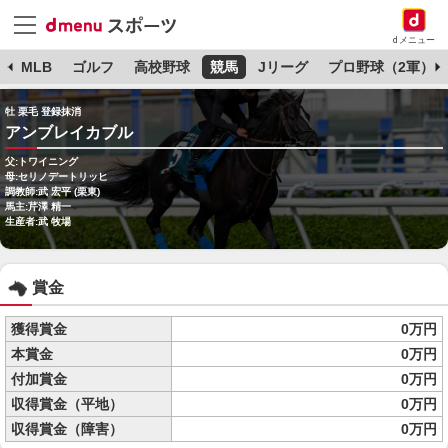
dメニュー
球
MLB
ゴルフ
高校野球
競馬
Jリーグ
プロ野球（2軍）
牡 栗毛 登録抹消
アンブレイカブル
父:トワイニング
母:セリノデートリッヒ
調教師:武 宏平 (栗東)
馬主:芹澤 精一
生産者:武 牧場
賞金
獲得賞金
0万円
本賞金
0万円
付加賞金
0万円
収得賞金（平地）
0万円
収得賞金（障害）
0万円