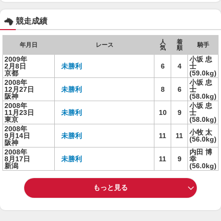
競走成績
人
着
年月日
レース
騎手
気
順
2009年
小坂 忠
2月8日
未勝利
6
4
士
京都
(59.0kg)
2008年
小坂 忠
12月27日
未勝利
8
6
士
阪神
(58.0kg)
2008年
小坂 忠
11月23日
未勝利
10
9
士
東京
(58.0kg)
2008年
小牧 太
9月14日
未勝利
11
11
(56.0kg)
阪神
2008年
内田 博
8月17日
未勝利
11
9
幸
新潟
(56.0kg)
もっと見る