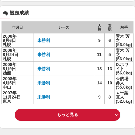
競走成績
人
着
年月日
レース
騎手
気
順
2008年
青木 芳
9月6日
未勝利
9
6
之
札幌
(56.0kg)
2008年
青木 芳
8月24日
未勝利
11
5
之
札幌
(56.0kg)
2008年
D.ホワ
8月9日
未勝利
13
13
イト
函館
(56.0kg)
2008年
☆的場
4月5日
未勝利
14
10
勇人
中山
(55.0kg)
2007年
▲千葉
11月24日
未勝利
9
8
直人
東京
(52.0kg)
もっと見る