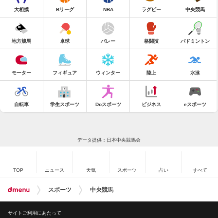
大相撲
Bリーグ
NBA
ラグビー
中央競馬
地方競馬
卓球
バレー
格闘技
バドミントン
モーター
フィギュア
ウィンター
陸上
水泳
自転車
学生スポーツ
Doスポーツ
ビジネス
eスポーツ
データ提供：日本中央競馬会
TOP
ニュース
天気
スポーツ
占い
すべて
スポーツ
中央競馬
サイトご利用にあたって