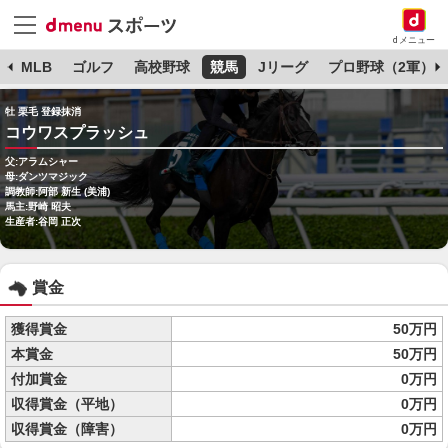
dメニュー
球
MLB
ゴルフ
高校野球
競馬
Jリーグ
プロ野球（2軍）
牡 栗毛 登録抹消
コウワスプラッシュ
父:アラムシャー
母:ダンツマジック
調教師:阿部 新生 (美浦)
馬主:野崎 昭夫
生産者:谷岡 正次
賞金
獲得賞金
50万円
本賞金
50万円
付加賞金
0万円
収得賞金（平地）
0万円
収得賞金（障害）
0万円