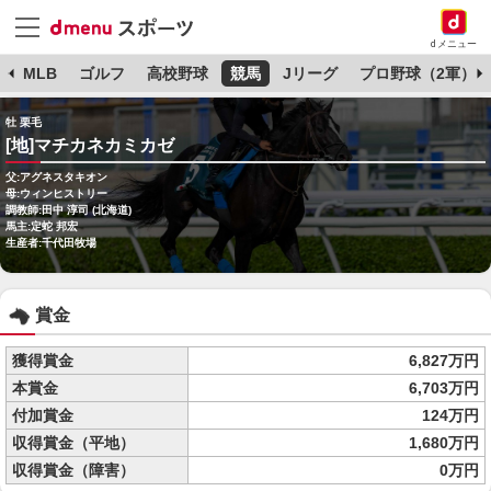
dメニュー
球
MLB
ゴルフ
高校野球
競馬
Jリーグ
プロ野球（2軍）
牡 栗毛
[地]マチカネカミカゼ
父:アグネスタキオン
母:ウィンヒストリー
調教師:田中 淳司 (北海道)
馬主:定蛇 邦宏
生産者:千代田牧場
賞金
獲得賞金
6,827万円
本賞金
6,703万円
付加賞金
124万円
収得賞金（平地）
1,680万円
収得賞金（障害）
0万円