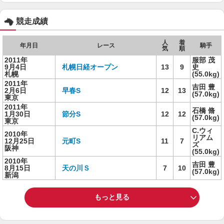
競走成績
人
着
年月日
レース
騎手
気
順
2011年
服部 茂
9月4日
札幌日経オープン
13
9
史
札幌
(55.0kg)
2011年
吉田 豊
2月6日
早春S
12
13
(57.0kg)
東京
2011年
石橋 脩
1月30日
節分S
12
12
(57.0kg)
東京
C.ウィ
2010年
リアム
12月25日
元町S
11
7
ズ
阪神
(55.0kg)
2010年
吉田 豊
8月15日
天の川Ｓ
7
10
(57.0kg)
新潟
もっと見る