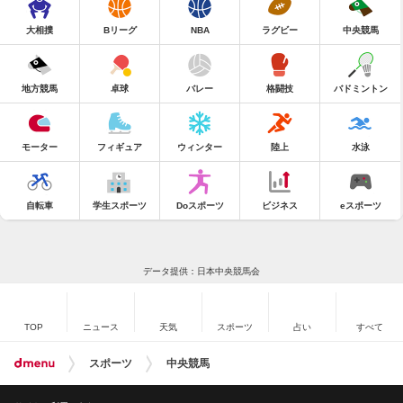
大相撲
Bリーグ
NBA
ラグビー
中央競馬
地方競馬
卓球
バレー
格闘技
バドミントン
モーター
フィギュア
ウィンター
陸上
水泳
自転車
学生スポーツ
Doスポーツ
ビジネス
eスポーツ
データ提供：日本中央競馬会
TOP
ニュース
天気
スポーツ
占い
すべて
スポーツ
中央競馬