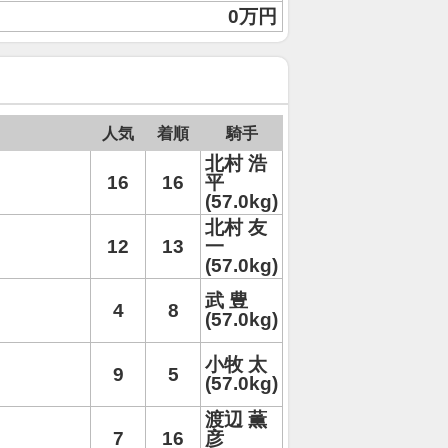
0万円
人気
着順
騎手
北村 浩
16
16
平
(57.0kg)
北村 友
12
13
一
(57.0kg)
武 豊
4
8
(57.0kg)
小牧 太
9
5
(57.0kg)
渡辺 薫
7
16
彦