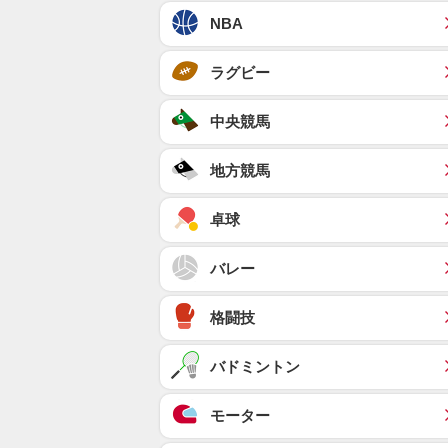
NBA
ラグビー
中央競馬
地方競馬
卓球
バレー
格闘技
バドミントン
モーター