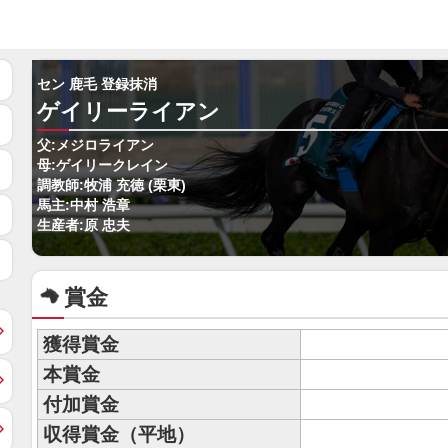
セン 鹿毛 登録抹消
ゲイリーライアン
父:メジロライアン
母:ゲイリークレイン
調教師:牧浦 充徳 (栗東)
馬主:中村 浩章
生産者:原 忠夫
賞金
獲得賞金
本賞金
付加賞金
収得賞金（平地）